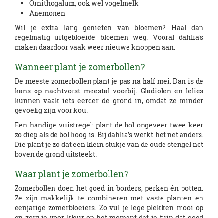
Ornithogalum, ook wel vogelmelk
Anemonen
Wil je extra lang genieten van bloemen? Haal dan
regelmatig uitgebloeide bloemen weg. Vooral dahlia’s
maken daardoor vaak weer nieuwe knoppen aan.
Wanneer plant je zomerbollen?
De meeste zomerbollen plant je pas na half mei. Dan is de
kans op nachtvorst meestal voorbij. Gladiolen en lelies
kunnen vaak iets eerder de grond in, omdat ze minder
gevoelig zijn voor kou.
Een handige vuistregel: plant de bol ongeveer twee keer
zo diep als de bol hoog is. Bij dahlia’s werkt het net anders.
Die plant je zo dat een klein stukje van de oude stengel net
boven de grond uitsteekt.
Waar plant je zomerbollen?
Zomerbollen doen het goed in borders, perken én potten.
Ze zijn makkelijk te combineren met vaste planten en
eenjarige zomerbloeiers. Zo vul je lege plekken mooi op
en zorg je voor kleur op het moment dat je tuin dat goed