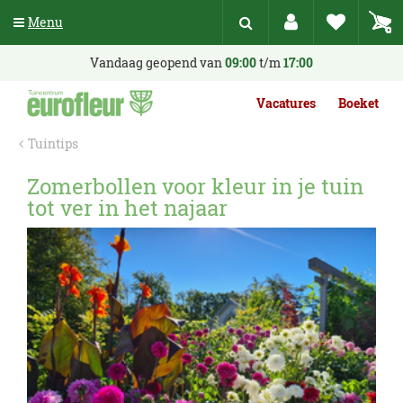
G
Menu
a
n
a
Vandaag geopend van
09:00
t/m
17:00
a
r
Vacatures
Boeket
c
o
Tuintips
n
t
Zomerbollen voor kleur in je tuin
e
tot ver in het najaar
n
t