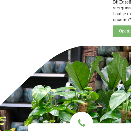
Bij Eurof
siergrass
Laat je i
snoeien? 
Openi