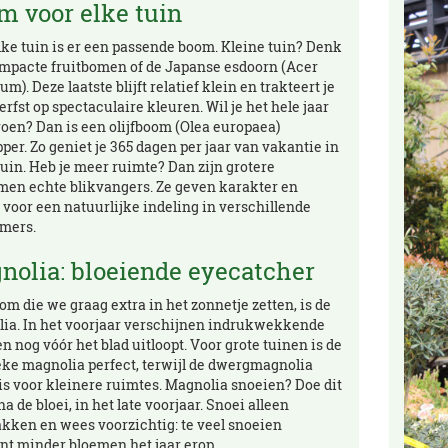
m voor elke tuin
lke tuin is er een passende boom. Kleine tuin? Denk
mpacte fruitbomen of de Japanse esdoorn (Acer
m). Deze laatste blijft relatief klein en trakteert je
erfst op spectaculaire kleuren. Wil je het hele jaar
roen? Dan is een olijfboom (Olea europaea)
per. Zo geniet je 365 dagen per jaar van vakantie in
tuin. Heb je meer ruimte? Dan zijn grotere
men echte blikvangers. Ze geven karakter en
 voor een natuurlijke indeling in verschillende
mers.
nolia: bloeiende eyecatcher
om die we graag extra in het zonnetje zetten, is de
ia. In het voorjaar verschijnen indrukwekkende
n nog vóór het blad uitloopt. Voor grote tuinen is de
eke magnolia perfect, terwijl de dwergmagnolia
 is voor kleinere ruimtes. Magnolia snoeien? Doe dit
na de bloei, in het late voorjaar. Snoei alleen
akken en wees voorzichtig: te veel snoeien
nt minder bloemen het jaar erop.