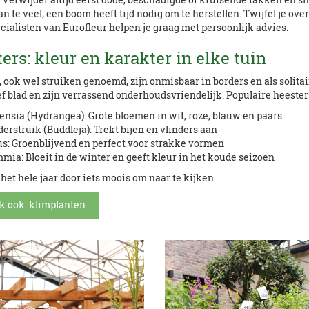
n te veel; een boom heeft tijd nodig om te herstellen. Twijfel je ov
ialisten van Eurofleur helpen je graag met persoonlijk advies.
ers: kleur en karakter in elke tuin
 ook wel struiken genoemd, zijn onmisbaar in borders en als solita
f blad en zijn verrassend onderhoudsvriendelijk. Populaire heesters
ensia (Hydrangea): Grote bloemen in wit, roze, blauw en paars
derstruik (Buddleja): Trekt bijen en vlinders aan
s: Groenblijvend en perfect voor strakke vormen
mia: Bloeit in de winter en geeft kleur in het koude seizoen
 het hele jaar door iets moois om naar te kijken.
k ook: klimplanten