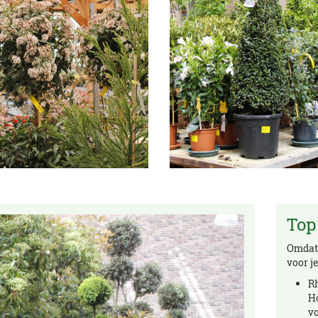
Top
Omdat 
voor j
Rh
H
vo