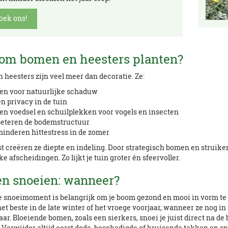
oek ons!
om bomen en heesters planten?
heesters zijn veel meer dan decoratie. Ze:
en voor natuurlijke schaduw
n privacy in de tuin
en voedsel en schuilplekken voor vogels en insecten
eteren de bodemstructuur
inderen hittestress in de zomer
 creëren ze diepte en indeling. Door strategisch bomen en struiken
ke afscheidingen. Zo lijkt je tuin groter én sfeervoller.
n snoeien: wanneer?
te snoeimoment is belangrijk om je boom gezond en mooi in vorm t
het beste in de late winter of het vroege voorjaar, wanneer ze nog in
aar. Bloeiende bomen, zoals een sierkers, snoei je juist direct na de 
 Verwijder altijd eerst dode, beschadigde of kruisende takken en s