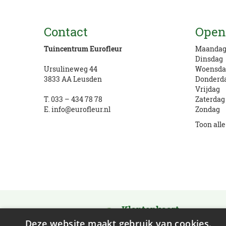
Vragen? Bel ons
Contact
Open
033 434 78 78
Tuincentrum Eurofleur
Maanda
Dinsdag
Ursulineweg 44
Woensda
3833 AA Leusden
Donderd
Vrijdag
T.
033 – 434 78 78
Zaterdag
E.
info@eurofleur.nl
Zondag
Toon all
Klantenkaart
Activeer en verdien
Deze website maakt gebruik van cookies.