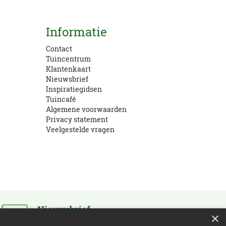
Kom langs!
Informatie
Openingstijden en route
Contact
Tuincentrum
Klantenkaart
Nieuwsbrief
Inspiratiegidsen
Tuincafé
Algemene voorwaarden
Privacy statement
Veelgestelde vragen
Nieuwsbrief
×
Schrijf je in en blijf op de hoogte