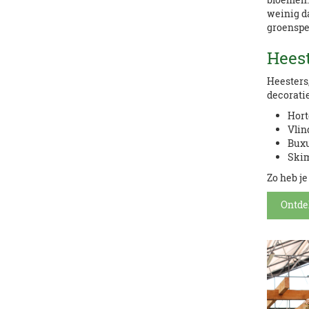
weinig da
groenspec
Heest
Heesters,
decoratie
Hort
Vlin
Buxu
Skim
Zo heb je
Ontde