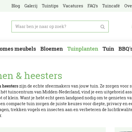
Blog
Galerij
Tuintips
Vacatures
FAQ's
Tuincafé
Ove
omes meubels
Bloemen
Tuinplanten
Tuin
BBQ'
en & heesters
 heesters
zijn de echte sfeermakers van jouw tuin. Ze zorgen voor st
 hét tuincentrum van Midden-Nederland, vind je een uitgebreid ass
ot of klein. Want je hebt echt geen landgoed nodig om te genieten v
een compacte tuin zorgen de juiste keuzes voor diepte, privacy en 
gen, trekken vogels en insecten aan en verbeteren de luchtkwalitei
r.