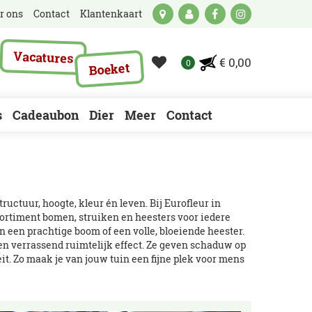
r ons
Contact
Klantenkaart
Vacatures
€ 0,00
Boeket
s
Cadeaubon
Dier
Meer
Contact
ructuur, hoogte, kleur én leven. Bij Eurofleur in
ortiment bomen, struiken en heesters voor iedere
an een prachtige boom of een volle, bloeiende heester.
een verrassend ruimtelijk effect. Ze geven schaduw op
t. Zo maak je van jouw tuin een fijne plek voor mens