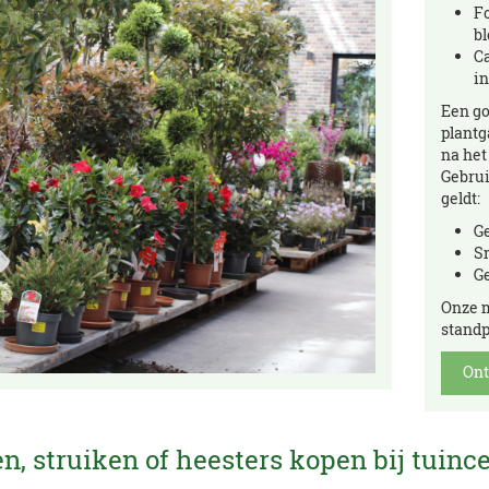
Fo
b
Ca
in
Een go
plantg
na het
Gebrui
geldt:
Ge
S
G
Onze m
standp
Ont
, struiken of heesters kopen bij tuinc