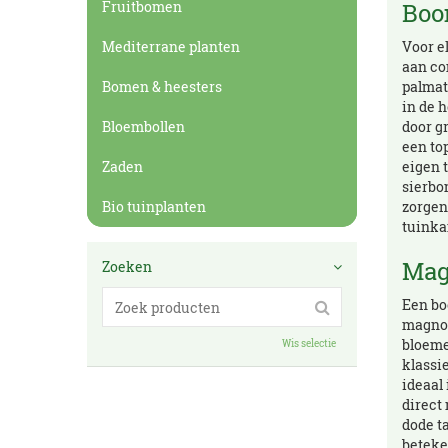
Fruitbomen
Boo
Mediterrane planten
Voor e
aan co
Bomen & heesters
palmatu
in de h
Bloembollen
door g
een top
Zaden
eigen 
sierbo
Bio tuinplanten
zorgen
tuinka
Mag
Zoeken
Een bo
magnol
bloeme
Wis selectie
klassi
ideaal
direct 
dode t
beteke