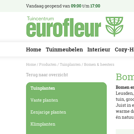
Ga
Vandaag geopend van
09:00
t/m
17:00
naar
content
Home
Tuinmeubelen
Interieur
Cozy-H
Home
Producten
Tuinplanten
Bomen & heesters
Bom
Terug naar overzicht
Bomen en
Tuinplanten
Leusden,
tuin, gro
Vaste planten
Juist in 
warme da
Eenjarige planten
én natuu
Klimplanten