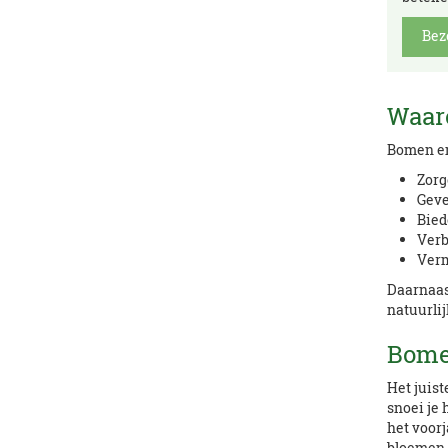
Bez
Waar
Bomen en 
Zorg
Geve
Bied
Verb
Verm
Daarnaast
natuurlij
Bome
Het juis
snoei je 
het voorj
bloemen.