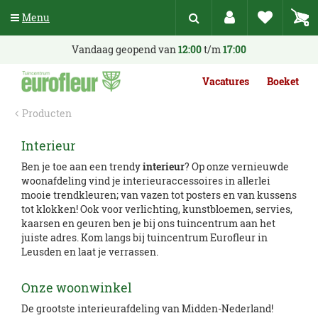
G
Menu
a
n
a
Vandaag geopend van
12:00
t/m
17:00
a
r
Vacatures
Boeket
c
o
Producten
n
t
Interieur
e
n
Ben je toe aan een trendy
interieur
? Op onze vernieuwde
t
woonafdeling vind je interieuraccessoires in allerlei
mooie trendkleuren; van vazen tot posters en van kussens
tot klokken! Ook voor verlichting, kunstbloemen, servies,
kaarsen en geuren ben je bij ons tuincentrum aan het
juiste adres. Kom langs bij tuincentrum Eurofleur in
Leusden en laat je verrassen.
Onze woonwinkel
De grootste interieurafdeling van Midden-Nederland!