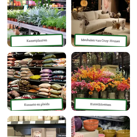
Meubelen van Cozy-Homes
Kamerplanten
Kussens en plaids
Kunstbloemen