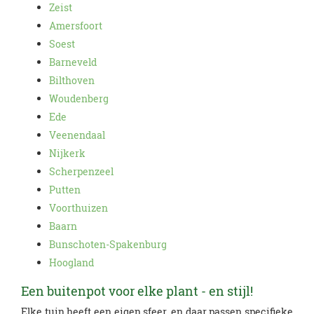
Zeist
Amersfoort
Soest
Barneveld
Bilthoven
Woudenberg
Ede
Veenendaal
Nijkerk
Scherpenzeel
Putten
Voorthuizen
Baarn
Bunschoten-Spakenburg
Hoogland
Een buitenpot voor elke plant - en stijl!
Elke tuin heeft een eigen sfeer, en daar passen specifieke