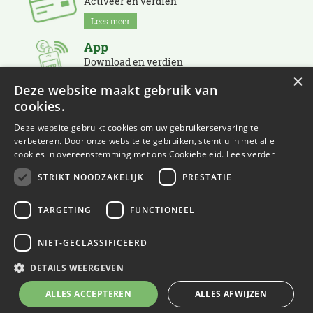
Activeer en verdien
Lees meer
App
Download en verdien
×
Lees meer
Deze website maakt gebruik van
cookies.
Nieuwsbrief
Schrijf je in en blijf op de hoogte
Deze website gebruikt cookies om uw gebruikerservaring te
verbeteren. Door onze website te gebruiken, stemt u in met alle
Lees meer
cookies in overeenstemming met ons Cookiebeleid.
Lees verder
STRIKT NOODZAKELIJK
PRESTATIE
TARGETING
FUNCTIONEEL
NIET-GECLASSIFICEERD
© Eurofleur
Green Solutions
DETAILS WEERGEVEN
Tuincentrum Overzicht
ALLES ACCEPTEREN
ALLES AFWIJZEN
Privacy Policy