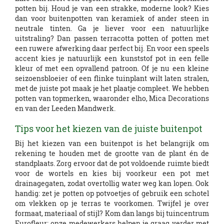
potten bij. Houd je van een strakke, moderne look? Kies
dan voor buitenpotten van keramiek of ander steen in
neutrale tinten. Ga je liever voor een natuurlijke
uitstraling? Dan passen terracotta potten of potten met
een ruwere afwerking daar perfect bij. En voor een speels
accent kies je natuurlijk een kunststof pot in een felle
kleur of met een opvallend patroon. Of je nu een kleine
seizoensbloeier of een flinke tuinplant wilt laten stralen,
met de juiste pot maak je het plaatje compleet. We hebben
potten van topmerken, waaronder elho, Mica Decorations
en van der Leeden Mandwerk.
Tips voor het kiezen van de juiste buitenpot
Bij het kiezen van een buitenpot is het belangrijk om
rekening te houden met de grootte van de plant én de
standplaats. Zorg ervoor dat de pot voldoende ruimte biedt
voor de wortels en kies bij voorkeur een pot met
drainagegaten, zodat overtollig water weg kan lopen. Ook
handig: zet je potten op potvoetjes of gebruik een schotel
om vlekken op je terras te voorkomen. Twijfel je over
formaat, materiaal of stijl? Kom dan langs bij tuincentrum
Eurofleur: onze medewerkers helpen je graag verder met