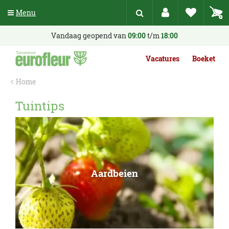
G
Menu
a
n
a
Vandaag geopend van
09:00
t/m
18:00
a
r
Vacatures
Boeket
c
o
Home
n
t
Tuintips
e
n
t
Aardbeien