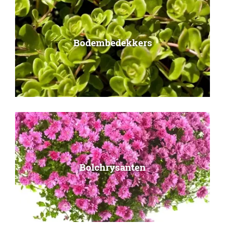
Bodembedekkers
Bolchrysanten