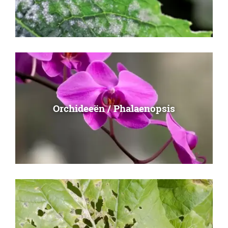
Orchideeën / Phalaenopsis