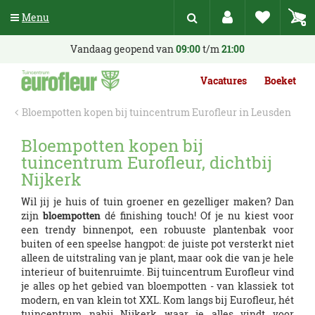
G
Menu
a
n
a
Vandaag geopend van
09:00
t/m
21:00
a
r
Vacatures
Boeket
c
o
Bloempotten kopen bij tuincentrum Eurofleur in Leusden
n
t
Bloempotten kopen bij
e
tuincentrum Eurofleur, dichtbij
n
t
Nijkerk
Wil jij je huis of tuin groener en gezelliger maken? Dan
zijn
bloempotten
dé finishing touch! Of je nu kiest voor
een trendy binnenpot, een robuuste plantenbak voor
buiten of een speelse hangpot: de juiste pot versterkt niet
alleen de uitstraling van je plant, maar ook die van je hele
interieur of buitenruimte. Bij tuincentrum Eurofleur vind
je alles op het gebied van bloempotten - van klassiek tot
modern, en van klein tot XXL. Kom langs bij Eurofleur, hét
tuincentrum nabij Nijkerk waar je alles vindt voor