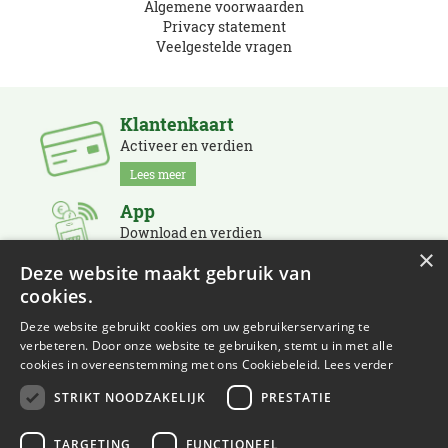
Algemene voorwaarden
Privacy statement
Veelgestelde vragen
Klantenkaart
Activeer en verdien
Lees meer
App
Download en verdien
×
Lees meer
Deze website maakt gebruik van
cookies.
Nieuwsbrief
Schrijf je in en blijf op de hoogte
Deze website gebruikt cookies om uw gebruikerservaring te
verbeteren. Door onze website te gebruiken, stemt u in met alle
Lees meer
cookies in overeenstemming met ons Cookiebeleid.
Lees verder
STRIKT NOODZAKELIJK
PRESTATIE
TARGETING
FUNCTIONEEL