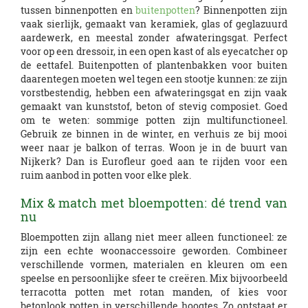
tussen binnenpotten en
buitenpotten
? Binnenpotten zijn
vaak sierlijk, gemaakt van keramiek, glas of geglazuurd
aardewerk, en meestal zonder afwateringsgat. Perfect
voor op een dressoir, in een open kast of als eyecatcher op
de eettafel. Buitenpotten of plantenbakken voor buiten
daarentegen moeten wel tegen een stootje kunnen: ze zijn
vorstbestendig, hebben een afwateringsgat en zijn vaak
gemaakt van kunststof, beton of stevig composiet. Goed
om te weten: sommige potten zijn multifunctioneel.
Gebruik ze binnen in de winter, en verhuis ze bij mooi
weer naar je balkon of terras. Woon je in de buurt van
Nijkerk? Dan is Eurofleur goed aan te rijden voor een
ruim aanbod in potten voor elke plek.
Mix & match met bloempotten: dé trend van
nu
Bloempotten zijn allang niet meer alleen functioneel: ze
zijn een echte woonaccessoire geworden. Combineer
verschillende vormen, materialen en kleuren om een
speelse en persoonlijke sfeer te creëren. Mix bijvoorbeeld
terracotta potten met rotan manden, of kies voor
betonlook potten in verschillende hoogtes. Zo ontstaat er