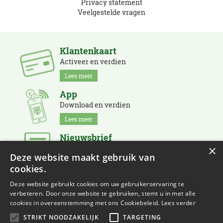
Privacy statement
Veelgestelde vragen
Klantenkaart
Activeer en verdien
Lees meer
App
Download en verdien
Lees meer
Nieuwsbrief
×
Schrijf je in en blijf op de hoogte
Deze website maakt gebruik van
Lees meer
cookies.
Deze website gebruikt cookies om uw gebruikerservaring te
verbeteren. Door onze website te gebruiken, stemt u in met alle
cookies in overeenstemming met ons Cookiebeleid.
Lees verder
STRIKT NOODZAKELIJK
TARGETING