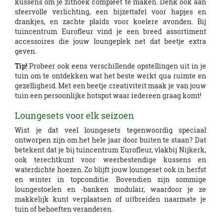
kussens om je zithoek compleet te maken. Denk ook aan
sfeervolle verlichting, een bijzettafel voor hapjes en
drankjes, en zachte plaids voor koelere avonden. Bij
tuincentrum Eurofleur vind je een breed assortiment
accessoires die jouw loungeplek net dat beetje extra
geven.
Tip!
Probeer ook eens verschillende opstellingen uit in je
tuin om te ontdekken wat het beste werkt qua ruimte en
gezelligheid. Met een beetje creativiteit maak je van jouw
tuin een persoonlijke hotspot waar iedereen graag komt!
Loungesets voor elk seizoen
Wist je dat veel loungesets tegenwoordig speciaal
ontworpen zijn om het hele jaar door buiten te staan? Dat
betekent dat je bij tuincentrum Eurofleur, vlakbij Nijkerk,
ook terechtkunt voor weerbestendige kussens en
waterdichte hoezen. Zo blijft jouw loungeset ook in herfst
en winter in topconditie. Bovendien zijn sommige
loungestoelen en -banken modulair, waardoor je ze
makkelijk kunt verplaatsen of uitbreiden naarmate je
tuin of behoeften veranderen.