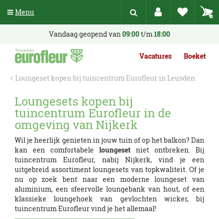
G
Menu
a
n
a
Vandaag geopend van
09:00
t/m
18:00
a
r
Vacatures
Boeket
c
o
Loungeset kopen bij tuincentrum Eurofleur in Leusden
n
t
Loungesets kopen bij
e
tuincentrum Eurofleur in de
n
t
omgeving van Nijkerk
Wil je heerlijk genieten in jouw tuin of op het balkon? Dan
kan een comfortabele
loungeset
niet ontbreken. Bij
tuincentrum Eurofleur, nabij Nijkerk, vind je een
uitgebreid assortiment loungesets van topkwaliteit. Of je
nu op zoek bent naar een moderne loungeset van
aluminium, een sfeervolle loungebank van hout, of een
klassieke loungehoek van gevlochten wicker, bij
tuincentrum Eurofleur vind je het allemaal!