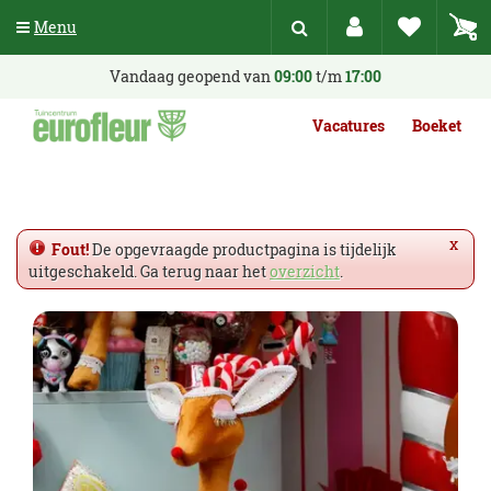
G
Menu
a
n
a
Vandaag geopend van
09:00
t/m
17:00
a
r
Vacatures
Boeket
c
o
n
t
e
x
Fout!
De opgevraagde productpagina is tijdelijk
n
uitgeschakeld. Ga terug naar het
overzicht
.
t