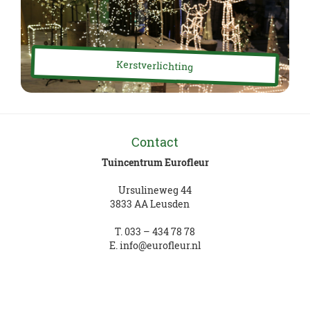
Kerstverlichting
Contact
Tuincentrum Eurofleur
Ursulineweg 44
3833 AA Leusden
T.
033 – 434 78 78
E.
info@eurofleur.nl