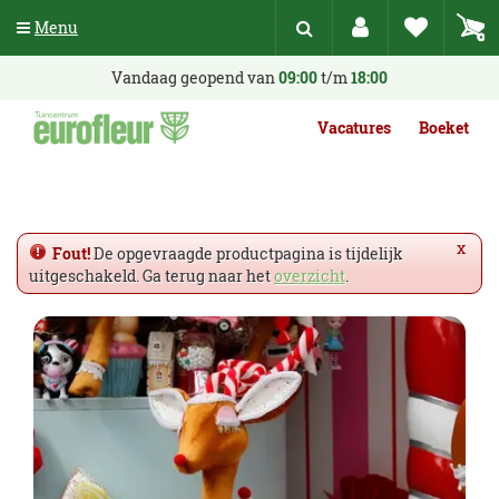
G
Menu
a
n
a
Vandaag geopend van
09:00
t/m
18:00
a
r
Vacatures
Boeket
c
o
n
t
e
x
Fout!
De opgevraagde productpagina is tijdelijk
n
uitgeschakeld. Ga terug naar het
overzicht
.
t