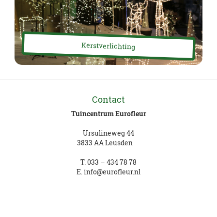
Kerstverlichting
Contact
Tuincentrum Eurofleur
Ursulineweg 44
3833 AA Leusden
T.
033 – 434 78 78
E.
info@eurofleur.nl