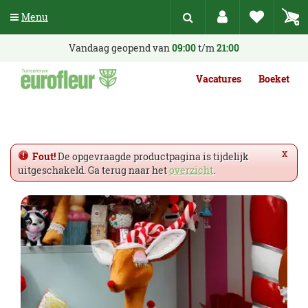
G
Menu
a
n
a
Vandaag geopend van
09:00
t/m
21:00
a
r
Vacatures
Boeket
c
o
n
t
e
x
Fout!
De opgevraagde productpagina is tijdelijk
n
uitgeschakeld. Ga terug naar het
overzicht
.
t