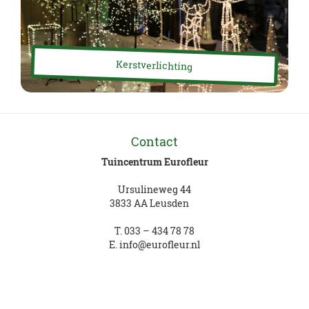
Kerstverlichting
Contact
Tuincentrum Eurofleur
Ursulineweg 44
3833 AA Leusden
T.
033 – 434 78 78
E.
info@eurofleur.nl