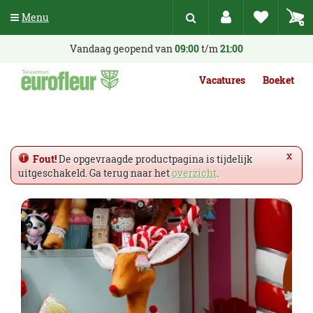
G
Menu
a
n
a
Vandaag geopend van
09:00
t/m
21:00
a
r
Vacatures
Boeket
c
o
n
t
e
x
Fout!
De opgevraagde productpagina is tijdelijk
n
uitgeschakeld. Ga terug naar het
overzicht
.
t