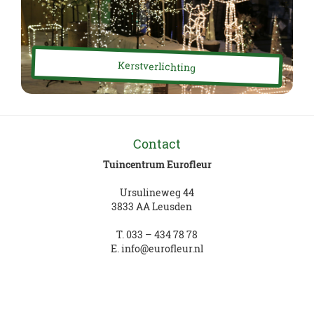
Kerstverlichting
Contact
Tuincentrum Eurofleur
Ursulineweg 44
3833 AA Leusden
T.
033 – 434 78 78
E.
info@eurofleur.nl