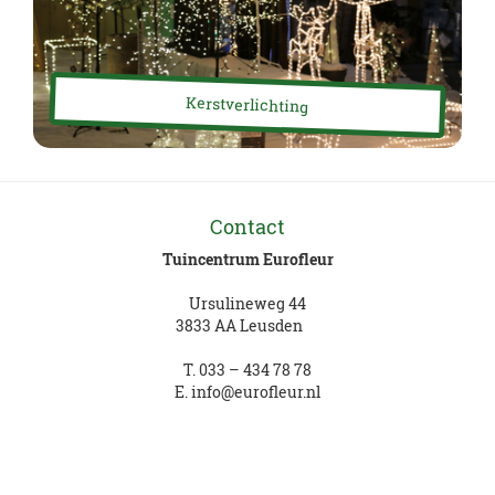
Kerstverlichting
Contact
Tuincentrum Eurofleur
Ursulineweg 44
3833 AA Leusden
T.
033 – 434 78 78
E.
info@eurofleur.nl