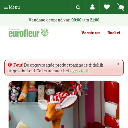
G
Menu
a
n
a
Vandaag geopend van
09:00
t/m
21:00
a
r
Vacatures
Boeket
c
o
n
t
e
x
Fout!
De opgevraagde productpagina is tijdelijk
n
uitgeschakeld. Ga terug naar het
overzicht
.
t