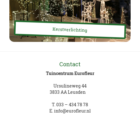
Kerstverlichting
Contact
Tuincentrum Eurofleur
Ursulineweg 44
3833 AA Leusden
T.
033 – 434 78 78
E.
info@eurofleur.nl