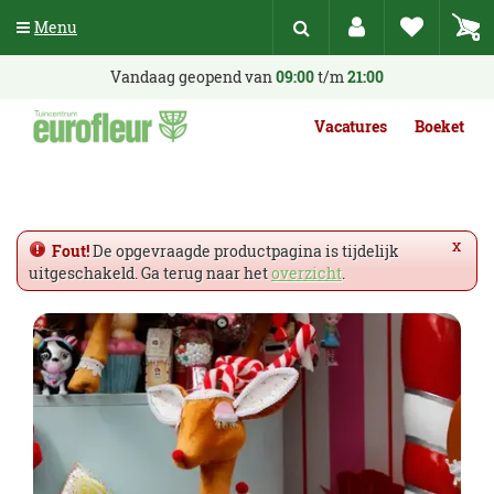
G
Menu
a
n
a
Vandaag geopend van
09:00
t/m
21:00
a
r
Vacatures
Boeket
c
o
n
t
e
x
Fout!
De opgevraagde productpagina is tijdelijk
n
uitgeschakeld. Ga terug naar het
overzicht
.
t