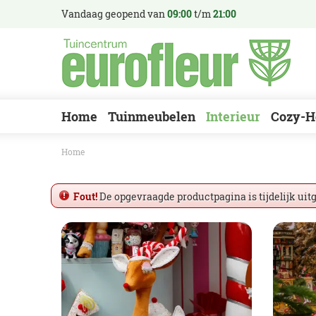
Ga
Vandaag geopend van
09:00
t/m
21:00
naar
content
Home
Tuinmeubelen
Interieur
Cozy-H
Home
Fout!
De opgevraagde productpagina is tijdelijk uit