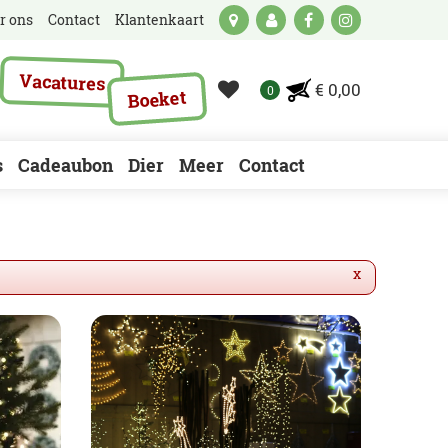
r ons
Contact
Klantenkaart
Vacatures
€ 0,00
Boeket
s
Cadeaubon
Dier
Meer
Contact
x