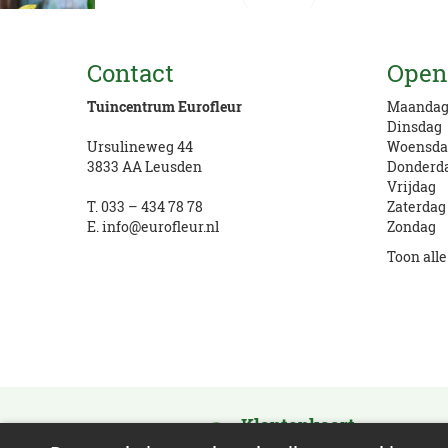
Vragen? Bel ons
Contact
Open
033 434 78 78
Tuincentrum Eurofleur
Maanda
Dinsdag
Ursulineweg 44
Woensda
3833 AA Leusden
Donderd
Vrijdag
T.
033 – 434 78 78
Zaterdag
E.
info@eurofleur.nl
Zondag
Toon all
Klantenkaart
Activeer en verdien