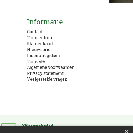
Kom langs!
Informatie
Openingstijden en route
Contact
Tuincentrum
Klantenkaart
Nieuwsbrief
Inspiratiegidsen
Tuincafé
Algemene voorwaarden
Privacy statement
Veelgestelde vragen
Nieuwsbrief
×
Schrijf je in en blijf op de hoogte