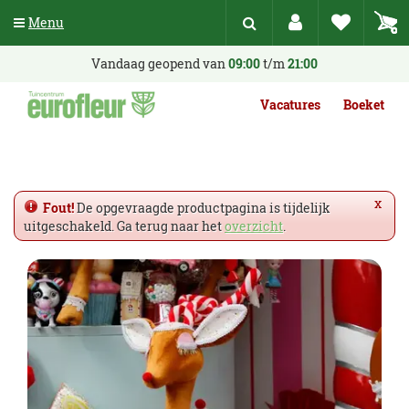
G
Menu
a
n
a
Vandaag geopend van
09:00
t/m
21:00
a
r
Vacatures
Boeket
c
o
n
t
e
x
Fout!
De opgevraagde productpagina is tijdelijk
n
uitgeschakeld. Ga terug naar het
overzicht
.
t