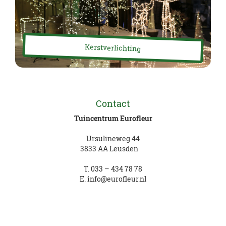
Kerstverlichting
Contact
Tuincentrum Eurofleur
Ursulineweg 44
3833 AA Leusden
T.
033 – 434 78 78
E.
info@eurofleur.nl