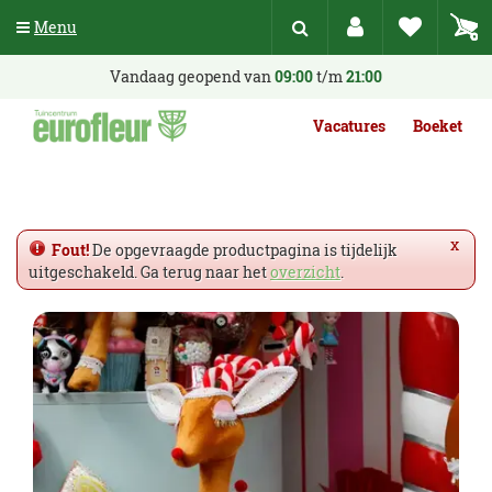
G
Menu
a
n
a
Vandaag geopend van
09:00
t/m
21:00
a
r
Vacatures
Boeket
c
o
n
t
e
x
Fout!
De opgevraagde productpagina is tijdelijk
n
uitgeschakeld. Ga terug naar het
overzicht
.
t