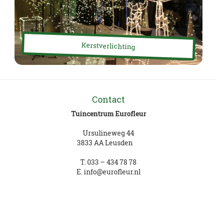
Kerstverlichting
Contact
Tuincentrum Eurofleur
Ursulineweg 44
3833 AA Leusden
T.
033 – 434 78 78
E.
info@eurofleur.nl