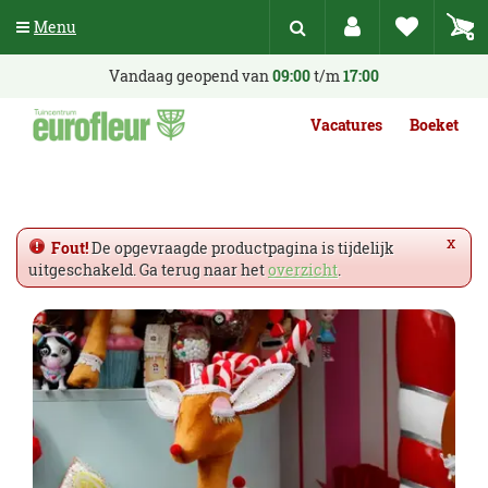
G
Menu
a
n
a
Vandaag geopend van
09:00
t/m
17:00
a
r
Vacatures
Boeket
c
o
n
t
e
x
Fout!
De opgevraagde productpagina is tijdelijk
n
uitgeschakeld. Ga terug naar het
overzicht
.
t