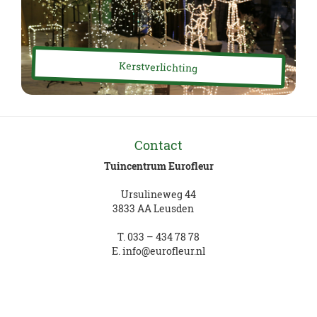
Kerstverlichting
Contact
Tuincentrum Eurofleur
Ursulineweg 44
3833 AA Leusden
T.
033 – 434 78 78
E.
info@eurofleur.nl