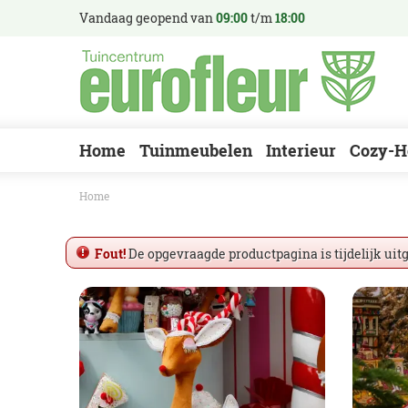
Ga
Vandaag geopend van
09:00
t/m
18:00
naar
content
Home
Tuinmeubelen
Interieur
Cozy-H
Home
Fout!
De opgevraagde productpagina is tijdelijk uit