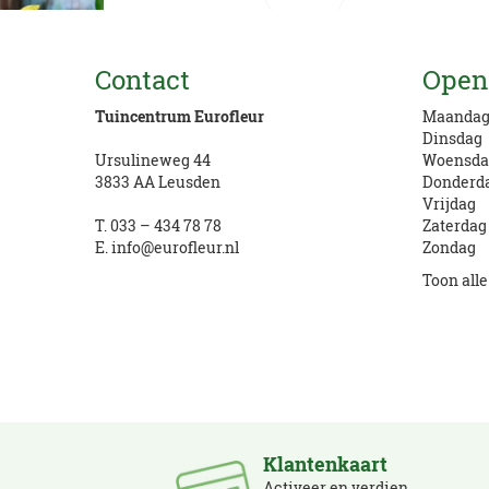
Vragen? Bel ons
Contact
Open
033 434 78 78
Tuincentrum Eurofleur
Maanda
Dinsdag
Ursulineweg 44
Woensda
3833 AA Leusden
Donderd
Vrijdag
T.
033 – 434 78 78
Zaterdag
E.
info@eurofleur.nl
Zondag
Toon all
Klantenkaart
Activeer en verdien