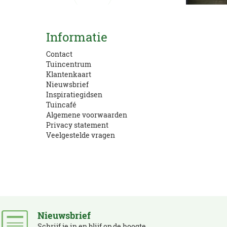
Kom langs!
Informatie
Openingstijden en route
Contact
Tuincentrum
Klantenkaart
Nieuwsbrief
Inspiratiegidsen
Tuincafé
Algemene voorwaarden
Privacy statement
Veelgestelde vragen
Nieuwsbrief
Schrijf je in en blijf op de hoogte