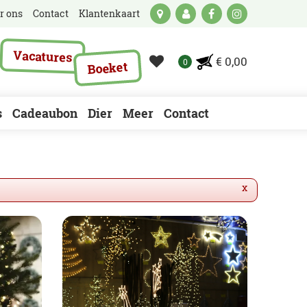
r ons
Contact
Klantenkaart
Vacatures
€ 0,00
Boeket
s
Cadeaubon
Dier
Meer
Contact
x