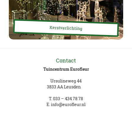
Kerstverlichting
Contact
Tuincentrum Eurofleur
Ursulineweg 44
3833 AA Leusden
T.
033 – 434 78 78
E.
info@eurofleur.nl