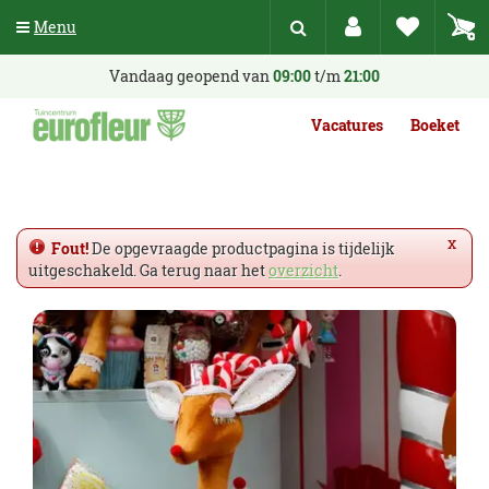
G
Menu
a
n
a
Vandaag geopend van
09:00
t/m
21:00
a
r
Vacatures
Boeket
c
o
n
t
e
x
Fout!
De opgevraagde productpagina is tijdelijk
n
uitgeschakeld. Ga terug naar het
overzicht
.
t