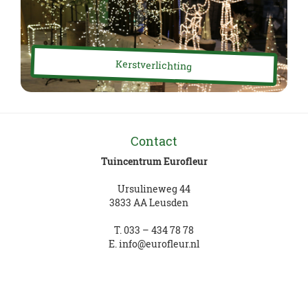
Kerstverlichting
Contact
Tuincentrum Eurofleur
Ursulineweg 44
3833 AA Leusden
T.
033 – 434 78 78
E.
info@eurofleur.nl