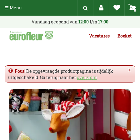
G
Menu
a
n
a
Vandaag geopend van
12:00
t/m
17:00
a
r
Vacatures
Boeket
c
o
n
t
e
x
Fout!
De opgevraagde productpagina is tijdelijk
n
uitgeschakeld. Ga terug naar het
overzicht
.
t