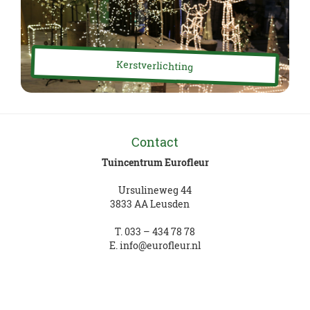
Kerstverlichting
Contact
Tuincentrum Eurofleur
Ursulineweg 44
3833 AA Leusden
T.
033 – 434 78 78
E.
info@eurofleur.nl