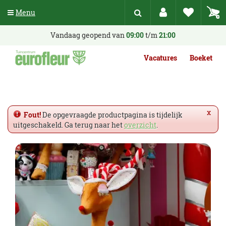
G
Menu
a
n
a
Vandaag geopend van
09:00
t/m
21:00
a
r
Vacatures
Boeket
c
o
n
t
e
x
Fout!
De opgevraagde productpagina is tijdelijk
n
uitgeschakeld. Ga terug naar het
overzicht
.
t