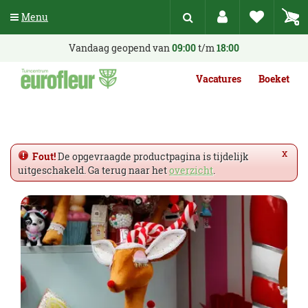
G
Menu
a
n
a
Vandaag geopend van
09:00
t/m
18:00
a
r
Vacatures
Boeket
c
o
n
t
e
x
Fout!
De opgevraagde productpagina is tijdelijk
n
uitgeschakeld. Ga terug naar het
overzicht
.
t