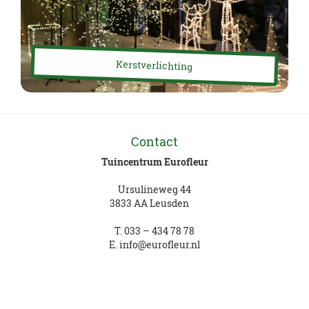
Kerstverlichting
Contact
Tuincentrum Eurofleur
Ursulineweg 44
3833 AA Leusden
T.
033 – 434 78 78
E.
info@eurofleur.nl