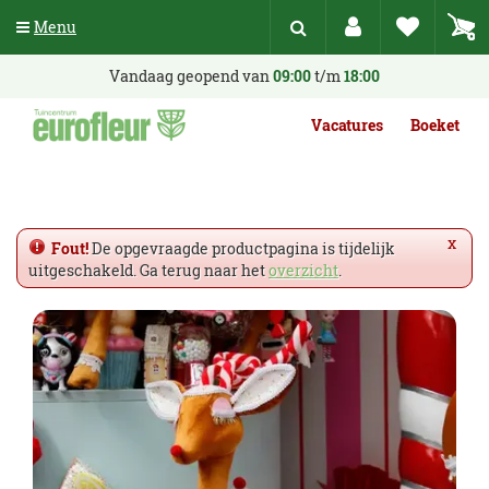
G
Menu
a
n
a
Vandaag geopend van
09:00
t/m
18:00
a
r
Vacatures
Boeket
c
o
n
t
e
x
Fout!
De opgevraagde productpagina is tijdelijk
n
uitgeschakeld. Ga terug naar het
overzicht
.
t