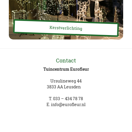
Kerstverlichting
Contact
Tuincentrum Eurofleur
Ursulineweg 44
3833 AA Leusden
T.
033 – 434 78 78
E.
info@eurofleur.nl