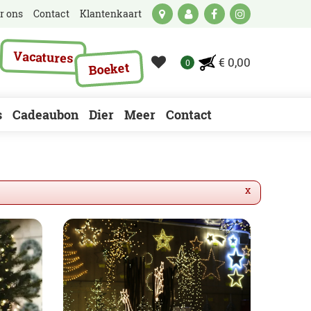
r ons
Contact
Klantenkaart
Vacatures
€ 0,00
Boeket
s
Cadeaubon
Dier
Meer
Contact
x