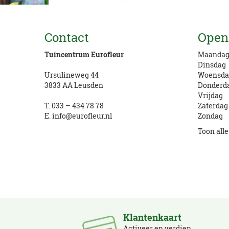
Vragen? Bel ons
Contact
Open
033 434 78 78
Tuincentrum Eurofleur
Maanda
Dinsdag
Ursulineweg 44
Woensda
3833 AA Leusden
Donderd
Vrijdag
T.
033 – 434 78 78
Zaterdag
E.
info@eurofleur.nl
Zondag
Toon all
Klantenkaart
Activeer en verdien