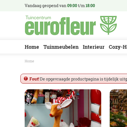
Ga
Vandaag geopend van
09:00
t/m
18:00
naar
content
Home
Tuinmeubelen
Interieur
Cozy-H
Home
Fout!
De opgevraagde productpagina is tijdelijk uit