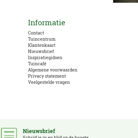
Kom langs!
Informatie
Openingstijden en route
Contact
Tuincentrum
Klantenkaart
Nieuwsbrief
Inspiratiegidsen
Tuincafé
Algemene voorwaarden
Privacy statement
Veelgestelde vragen
Nieuwsbrief
Schrijf je in en blijf op de hoogte