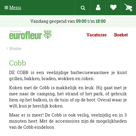
G
Menu
a
n
a
Vandaag geopend van
09:00
t/m
18:00
a
r
Vacatures
Boeket
c
o
Home
n
t
Cobb
e
n
DE COBB is een veelzijdige barbecuewaarmee je kunt
t
grillen, bakken, braden, wokken en roken.
Koken met de Cobb is makkelijk en leuk. Hij gaat met je
mee naar de camping, het strand of het park, of gebruik
hem op het balkon, in de tuin of op de boot. Overal waar je
wilt, kun je heerlijk koken.
Maar er is meer! De Cobb is ook veilig, veelzijdig en in 3
minuten heet. Met de accessoires zijn de mogelijkheden
van de Cobb eindeloos.