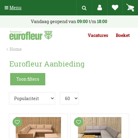
G
Menu
a
n
a
Vandaag geopend van
09:00
t/m
18:00
a
r
Vacatures
Boeket
c
o
Home
n
t
Eurofleur Aanbieding
e
n
t
Toon filters