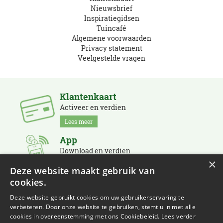
Nieuwsbrief
Inspiratiegidsen
Tuincafé
Algemene voorwaarden
Privacy statement
Veelgestelde vragen
Klantenkaart
Activeer en verdien
Lees meer
App
Download en verdien
×
Lees meer
Deze website maakt gebruik van
cookies.
Nieuwsbrief
Schrijf je in en blijf op de hoogte
Deze website gebruikt cookies om uw gebruikerservaring te
verbeteren. Door onze website te gebruiken, stemt u in met alle
Lees meer
cookies in overeenstemming met ons Cookiebeleid.
Lees verder