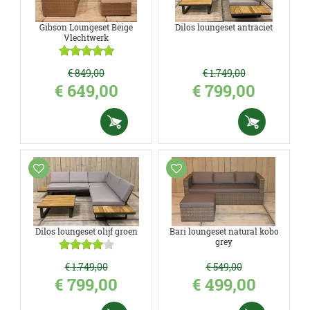
Gibson Loungeset Beige
Dilos loungeset antraciet
Vlechtwerk
€
849
,
00
€
1.749
,
00
€
649
,
00
€
799
,
00
Dilos loungeset olijf groen
Bari loungeset natural kobo
grey
€
1.749
,
00
€
549
,
00
€
799
,
00
€
499
,
00