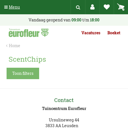
G
Menu
a
n
a
Vandaag geopend van
09:00
t/m
18:00
a
r
Vacatures
Boeket
c
o
Home
n
t
ScentChips
e
n
t
Toon filters
Contact
Tuincentrum Eurofleur
Ursulineweg 44
3833 AA Leusden