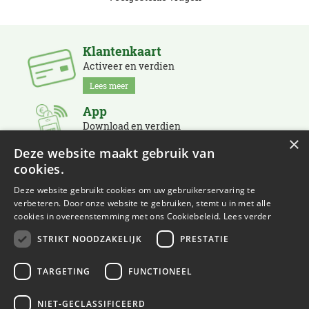
Klantenkaart
Activeer en verdien
Lees meer
App
Download en verdien
×
Lees meer
Deze website maakt gebruik van
cookies.
Nieuwsbrief
Schrijf je in en blijf op de hoogte
Deze website gebruikt cookies om uw gebruikerservaring te
verbeteren. Door onze website te gebruiken, stemt u in met alle
Lees meer
cookies in overeenstemming met ons Cookiebeleid.
Lees verder
STRIKT NOODZAKELIJK
PRESTATIE
TARGETING
FUNCTIONEEL
NIET-GECLASSIFICEERD