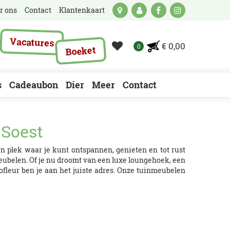
r ons
Contact
Klantenkaart
Vacatures
€ 0,00
Boeket
s
Cadeaubon
Dier
Meer
Contact
 Soest
en plek waar je kunt ontspannen, genieten en tot rust
eubelen. Of je nu droomt van een luxe loungehoek, een
ofleur ben je aan het juiste adres. Onze tuinmeubelen