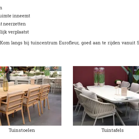
n
 ruimte inneemt
nt neerzetten
ijk verplaatst
 Kom langs bij tuincentrum Eurofleur, goed aan te rijden vanuit
Tuinstoelen
Tuintafels