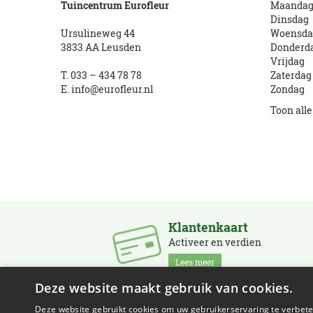
Tuincentrum Eurofleur
Maanda
Dinsdag
Ursulineweg 44
Woensda
3833 AA Leusden
Donderd
Vrijdag
T.
033 – 434 78 78
Zaterdag
E.
info@eurofleur.nl
Zondag
Toon all
Klantenkaart
Activeer en verdien
Lees meer
Deze website maakt gebruik van cookies.
Deze website gebruikt cookies om uw gebruikerservaring te verbeter