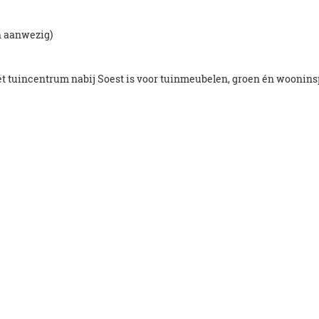
n aanwezig)
ét tuincentrum nabij Soest is voor tuinmeubelen, groen én wooninsp