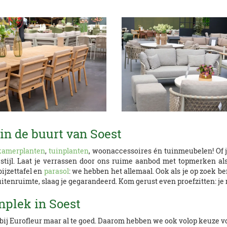
in de buurt van Soest
kamerplanten
,
tuinplanten
, woonaccessoires én tuinmeubelen! Of 
e stijl. Laat je verrassen door ons ruime aanbod met topmerken a
ijzettafel en
parasol
: we hebben het allemaal. Ook als je op zoek b
uitenruimte, slaag je gegarandeerd. Kom gerust even proefzitten: je
nplek in Soest
 bij Eurofleur maar al te goed. Daarom hebben we ook volop keuze v