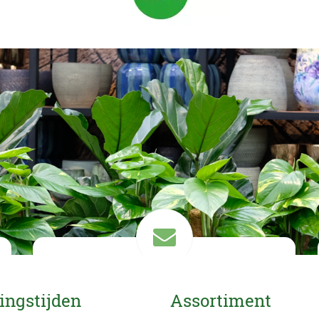
Mail ons
ingstijden
Assortiment
info@eurofleur.nl