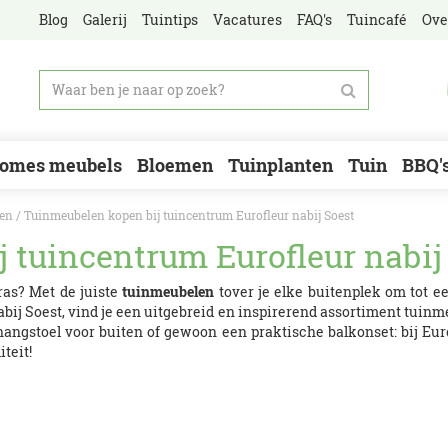
Blog
Galerij
Tuintips
Vacatures
FAQ's
Tuincafé
Ove
omes meubels
Bloemen
Tuinplanten
Tuin
BBQ'
den
Tuinmeubelen kopen bij tuincentrum Eurofleur nabij Soest
 tuincentrum Eurofleur nabij
ras? Met de juiste
tuinmeubelen
tover je elke buitenplek om tot e
bij Soest, vind je een uitgebreid en inspirerend assortiment tuinm
 hangstoel voor buiten of gewoon een praktische balkonset: bij Eur
teit!