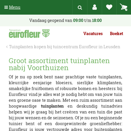
G
Menu
a
n
a
Vandaag geopend van
09:00
t/m
18:00
a
r
Vacatures
Boeket
c
o
Tuinplanten kopen bij tuincentrum Eurofleur in Leusden
n
t
Groot assortiment tuinplanten
e
nabij Voorthuizen
n
t
Of je nu op zoek bent naar prachtige vaste tuinplanten,
kleurrijke eenjarige bloeiers, sierlijke klimplanten,
smakelijke fruitbomen of robuuste bomen en heesters: bij
Eurofleur vind je alles wat je nodig hebt om van jouw tuin
een groene oase te maken. Met een ruim assortiment aan
hoogwaardige
tuinplanten
en deskundig tuinadvies
helpen wij je graag bij het creëren van een tuin die past
bij jouw wensen en de seizoenen. Of je nu een beginnende
tuinier bent of een doorgewinterde groenliefhebber:
Eurofleur is jouw vertrouwde adres voor buitenplanten