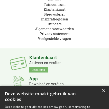
Tuincentrum
Klantenkaart
Nieuwsbrief
Inspiratiegidsen
Tuincafé
Algemene voorwaarden
Privacy statement
Veelgestelde vragen
Klantenkaart
Activeer en verdien
Lees meer
App
Download en verdien
×
Lees meer
Deze website maakt gebruik van
cookies.
Nieuwsbrief
Schrijf je in en blijf op de hoogte
Deze website gebruikt cookies om uw gebruikerservaring te