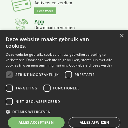
Activeer en verdien
Lees meer
App
Download en verdien
×
Lees meer
Deze website maakt gebruik van
cookies.
Nieuwsbrief
Schrijf je in en blijf op de hoogte
Deze website gebruikt cookies om uw gebruikerservaring te
verbeteren. Door onze website te gebruiken, stemt u in met alle
Lees meer
cookies in overeenstemming met ons Cookiebeleid.
Lees verder
STRIKT NOODZAKELIJK
PRESTATIE
TARGETING
FUNCTIONEEL
NIET-GECLASSIFICEERD
© Eurofleur
Green Solutions
DETAILS WEERGEVEN
Tuincentrum Overzicht
ALLES ACCEPTEREN
ALLES AFWIJZEN
Privacy Policy