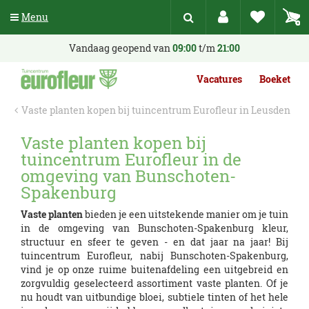
G
Menu
a
n
a
Vandaag geopend van
09:00
t/m
21:00
a
r
Vacatures
Boeket
c
o
Vaste planten kopen bij tuincentrum Eurofleur in Leusden
n
t
Vaste planten kopen bij
e
tuincentrum Eurofleur in de
n
t
omgeving van Bunschoten-
Spakenburg
Vaste planten
bieden je een uitstekende manier om je tuin
in de omgeving van Bunschoten-Spakenburg kleur,
structuur en sfeer te geven - en dat jaar na jaar! Bij
tuincentrum Eurofleur, nabij Bunschoten-Spakenburg,
vind je op onze ruime buitenafdeling een uitgebreid en
zorgvuldig geselecteerd assortiment vaste planten. Of je
nu houdt van uitbundige bloei, subtiele tinten of het hele