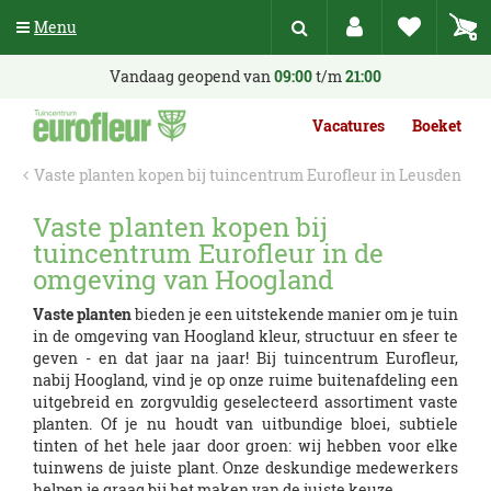
G
Menu
a
n
a
Vandaag geopend van
09:00
t/m
21:00
a
r
Vacatures
Boeket
c
o
Vaste planten kopen bij tuincentrum Eurofleur in Leusden
n
t
Vaste planten kopen bij
e
tuincentrum Eurofleur in de
n
t
omgeving van Hoogland
Vaste planten
bieden je een uitstekende manier om je tuin
in de omgeving van Hoogland kleur, structuur en sfeer te
geven - en dat jaar na jaar! Bij tuincentrum Eurofleur,
nabij Hoogland, vind je op onze ruime buitenafdeling een
uitgebreid en zorgvuldig geselecteerd assortiment vaste
planten. Of je nu houdt van uitbundige bloei, subtiele
tinten of het hele jaar door groen: wij hebben voor elke
tuinwens de juiste plant. Onze deskundige medewerkers
helpen je graag bij het maken van de juiste keuze.