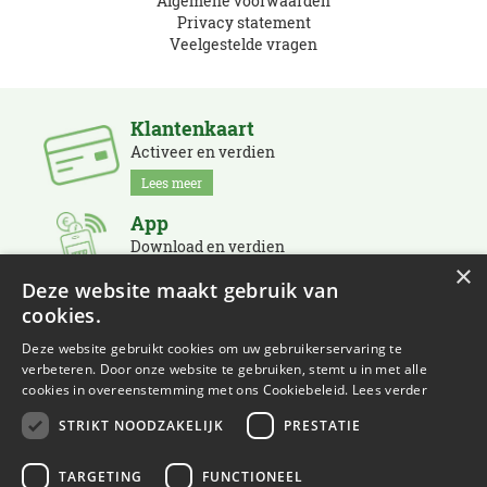
Algemene voorwaarden
Privacy statement
Veelgestelde vragen
Klantenkaart
Activeer en verdien
Lees meer
App
Download en verdien
×
Lees meer
Deze website maakt gebruik van
cookies.
Nieuwsbrief
Schrijf je in en blijf op de hoogte
Deze website gebruikt cookies om uw gebruikerservaring te
verbeteren. Door onze website te gebruiken, stemt u in met alle
Lees meer
cookies in overeenstemming met ons Cookiebeleid.
Lees verder
STRIKT NOODZAKELIJK
PRESTATIE
TARGETING
FUNCTIONEEL