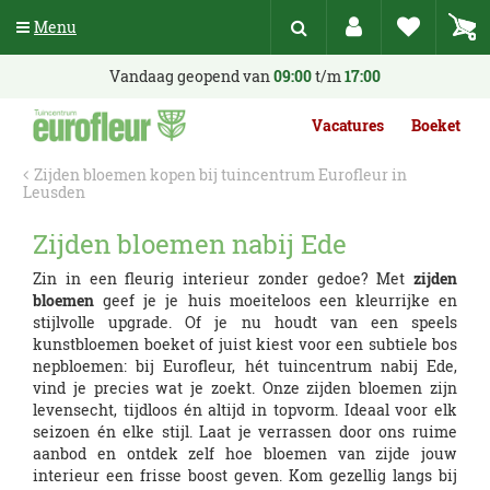
G
Menu
a
n
a
Vandaag geopend van
09:00
t/m
17:00
a
r
Vacatures
Boeket
c
o
Zijden bloemen kopen bij tuincentrum Eurofleur in
n
Leusden
t
e
Zijden bloemen nabij Ede
n
t
Zin in een fleurig interieur zonder gedoe? Met
zijden
bloemen
geef je je huis moeiteloos een kleurrijke en
stijlvolle upgrade. Of je nu houdt van een speels
kunstbloemen boeket of juist kiest voor een subtiele bos
nepbloemen: bij Eurofleur, hét tuincentrum nabij Ede,
vind je precies wat je zoekt. Onze zijden bloemen zijn
levensecht, tijdloos én altijd in topvorm. Ideaal voor elk
seizoen én elke stijl. Laat je verrassen door ons ruime
aanbod en ontdek zelf hoe bloemen van zijde jouw
interieur een frisse boost geven. Kom gezellig langs bij