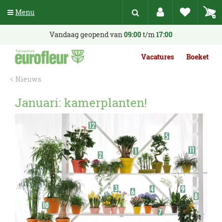
G
Menu
a
n
a
Vandaag geopend van
09:00
t/m
17:00
a
r
Vacatures
Boeket
c
o
Nieuws
n
t
Januari: kamerplanten!
e
n
t