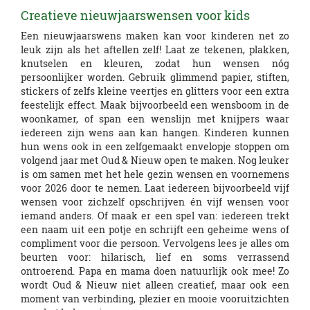
Creatieve nieuwjaarswensen voor kids
Een nieuwjaarswens maken kan voor kinderen net zo
leuk zijn als het aftellen zelf! Laat ze tekenen, plakken,
knutselen en kleuren, zodat hun wensen nóg
persoonlijker worden. Gebruik glimmend papier, stiften,
stickers of zelfs kleine veertjes en glitters voor een extra
feestelijk effect. Maak bijvoorbeeld een wensboom in de
woonkamer, of span een wenslijn met knijpers waar
iedereen zijn wens aan kan hangen. Kinderen kunnen
hun wens ook in een zelfgemaakt envelopje stoppen om
volgend jaar met Oud & Nieuw open te maken. Nog leuker
is om samen met het hele gezin wensen en voornemens
voor 2026 door te nemen. Laat iedereen bijvoorbeeld vijf
wensen voor zichzelf opschrijven én vijf wensen voor
iemand anders. Of maak er een spel van: iedereen trekt
een naam uit een potje en schrijft een geheime wens of
compliment voor die persoon. Vervolgens lees je alles om
beurten voor: hilarisch, lief en soms verrassend
ontroerend. Papa en mama doen natuurlijk ook mee! Zo
wordt Oud & Nieuw niet alleen creatief, maar ook een
moment van verbinding, plezier en mooie vooruitzichten