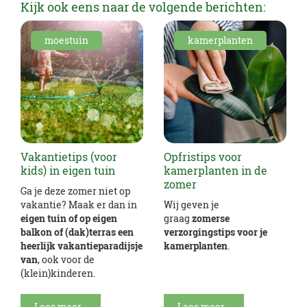
Kijk ook eens naar de volgende berichten:
moestuin
kamerplanten
Vakantietips (voor
Opfristips voor
kids) in eigen tuin
kamerplanten in de
zomer
Ga je deze zomer niet op
vakantie? Maak er dan in
Wij geven je
eigen tuin of op eigen
graag
zomerse
balkon of (dak)terras een
verzorgingstips voor je
heerlijk vakantieparadijsje
kamerplanten
.
van
, ook voor de
(klein)kinderen.
Lees meer...
Lees meer...