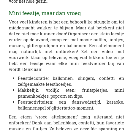
voor het hele gezin.
Mini feestje, maar dan vroeg
Voor veel kinderen is her een behoorlijke struggle om tot
middernacht wakker te blijven. Maar dat betekent niet
dat ze niet mee kunnen doen! Organiseer een klein feestje
eerder op de avond, compleet met mooie outfits, lichtjes,
muziek, glittergordijnen en ballonnen. Een aftelmoment
mag natuurlijk niet ontbreken! Zet een video met
vuurwerk klaar op televisie, voeg wat lekkers toe en je
hebt een feestje waar elke mini feestvierder blij van
wordt. Denk aan:
Feestdecoratie: ballonnen, slingers, confetti en
zelfgemaakte feesthoedjes.
Makkelijk, vrolijk eten: fruitspiesjes, mini
pannenkoekjes, popcorn en dips.
Feestactiviteiten: een danswedstrijd, karaoke,
ballonnenspel of glittertattoo-moment.
Een eigen ‘vroeg aftelmoment’ mag uiteraard niet
ontbreken! Denk aan bellenblaas, confetti, hun favoriete
muziek en fluitjes. Zo beleven ze dezelfde spanning en