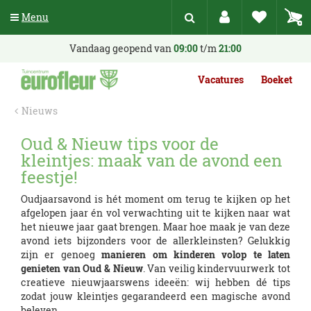
G
Menu
a
n
a
Vandaag geopend van
09:00
t/m
21:00
a
r
Vacatures
Boeket
c
o
Nieuws
n
t
Oud & Nieuw tips voor de
e
kleintjes: maak van de avond een
n
t
feestje!
Oudjaarsavond is hét moment om terug te kijken op het
afgelopen jaar én vol verwachting uit te kijken naar wat
het nieuwe jaar gaat brengen. Maar hoe maak je van deze
avond iets bijzonders voor de allerkleinsten? Gelukkig
zijn er genoeg
manieren om kinderen volop te laten
genieten van Oud & Nieuw
. Van veilig kindervuurwerk tot
creatieve nieuwjaarswens ideeën: wij hebben dé tips
zodat jouw kleintjes gegarandeerd een magische avond
beleven.