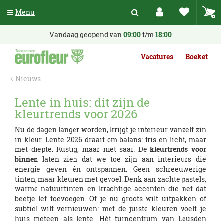
G
Menu
a
n
a
Vandaag geopend van
09:00
t/m
18:00
a
r
Vacatures
Boeket
c
o
Nieuws
n
t
Lente in huis: dit zijn de
e
kleurtrends voor 2026
n
t
Nu de dagen langer worden, krijgt je interieur vanzelf zin
in kleur. Lente 2026 draait om balans: fris en licht, maar
met diepte. Rustig, maar niet saai. De
kleurtrends voor
binnen
laten zien dat we toe zijn aan interieurs die
energie geven én ontspannen. Geen schreeuwerige
tinten, maar kleuren met gevoel. Denk aan zachte pastels,
warme natuurtinten en krachtige accenten die net dat
beetje lef toevoegen. Of je nu groots wilt uitpakken of
subtiel wilt vernieuwen: met de juiste kleuren voelt je
huis meteen als lente. Hét tuincentrum van Leusden