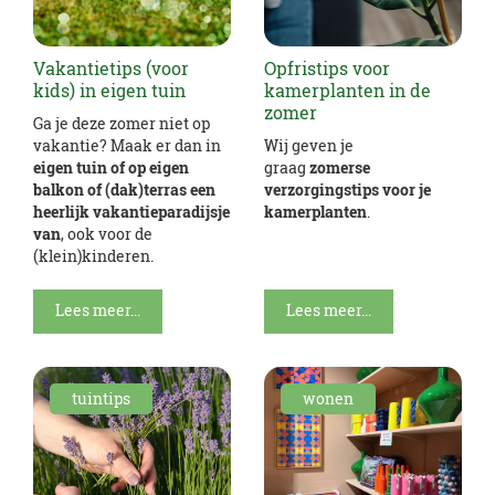
Vakantietips (voor
Opfristips voor
kids) in eigen tuin
kamerplanten in de
zomer
Ga je deze zomer niet op
vakantie? Maak er dan in
Wij geven je
eigen tuin of op eigen
graag
zomerse
balkon of (dak)terras een
verzorgingstips voor je
heerlijk vakantieparadijsje
kamerplanten
.
van
, ook voor de
(klein)kinderen.
Lees meer...
Lees meer...
tuintips
wonen