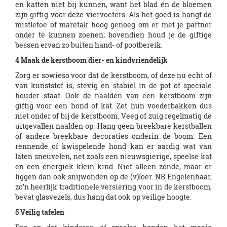
en katten niet bij kunnen, want het blad én de bloemen
zijn giftig voor deze viervoeters. Als het goed is hangt de
mistletoe of maretak hoog genoeg om er met je partner
onder te kunnen zoenen; bovendien houd je de giftige
bessen ervan zo buiten hand- of pootbereik.
4 Maak de kerstboom dier- en kindvriendelijk
Zorg er sowieso voor dat de kerstboom, of deze nu echt of
van kunststof is, stevig en stabiel in de pot of speciale
houder staat. Ook de naalden van een kerstboom zijn
giftig voor een hond of kat. Zet hun voederbakken dus
niet onder of bij de kerstboom. Veeg of zuig regelmatig de
uitgevallen naalden op. Hang geen breekbare kerstballen
of andere breekbare decoraties onderin de boom. Een
rennende of kwispelende hond kan er aardig wat van
laten sneuvelen, net zoals een nieuwsgierige, speelse kat
en een energiek klein kind. Niet alleen zonde, maar er
liggen dan ook snijwonden op de (v)loer. NB Engelenhaar,
zo’n heerlijk traditionele versiering voor in de kerstboom,
bevat glasvezels, dus hang dat ook op veilige hoogte.
5 Veilig tafelen