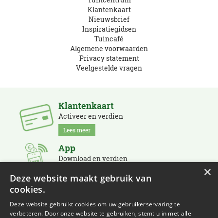
Klantenkaart
Nieuwsbrief
Inspiratiegidsen
Tuincafé
Algemene voorwaarden
Privacy statement
Veelgestelde vragen
Klantenkaart
Activeer en verdien
Lees meer
App
Download en verdien
×
Lees meer
Deze website maakt gebruik van
cookies.
Nieuwsbrief
Schrijf je in en blijf op de hoogte
Deze website gebruikt cookies om uw gebruikerservaring te
verbeteren. Door onze website te gebruiken, stemt u in met alle
Lees meer