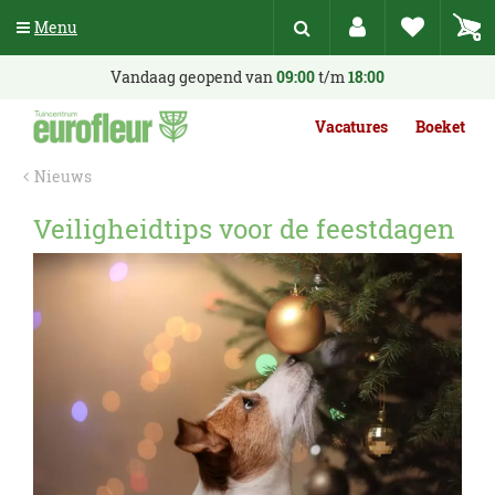
G
Menu
a
n
a
Vandaag geopend van
09:00
t/m
18:00
a
r
Vacatures
Boeket
c
o
Nieuws
n
t
Veiligheidtips voor de feestdagen
e
n
t