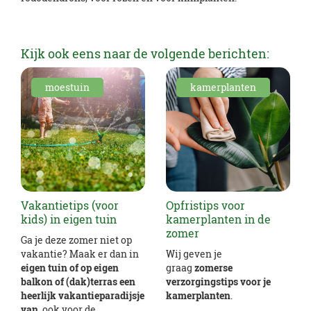
Kijk ook eens naar de volgende berichten:
moestuin
kamerplanten
Vakantietips (voor
Opfristips voor
kids) in eigen tuin
kamerplanten in de
zomer
Ga je deze zomer niet op
vakantie? Maak er dan in
Wij geven je
eigen tuin of op eigen
graag
zomerse
balkon of (dak)terras een
verzorgingstips voor je
heerlijk vakantieparadijsje
kamerplanten
.
van
, ook voor de