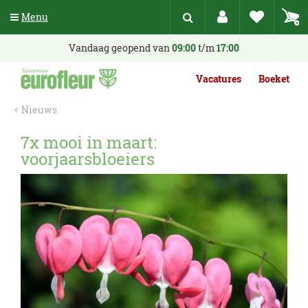
G
Menu
a
n
a
Vandaag geopend van
09:00
t/m
17:00
a
r
Vacatures
Boeket
c
o
Nieuws
n
t
7x mooi in maart:
e
voorjaarsbloeiers
n
t