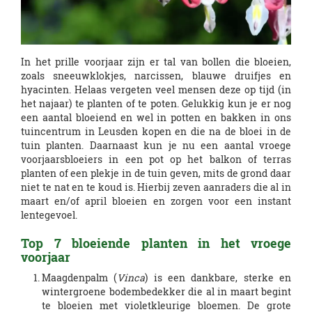
In het prille voorjaar zijn er tal van bollen die bloeien,
zoals sneeuwklokjes, narcissen, blauwe druifjes en
hyacinten. Helaas vergeten veel mensen deze op tijd (in
het najaar) te planten of te poten. Gelukkig kun je er nog
een aantal bloeiend en wel in potten en bakken in ons
tuincentrum in Leusden kopen en die na de bloei in de
tuin planten. Daarnaast kun je nu een aantal vroege
voorjaarsbloeiers in een pot op het balkon of terras
planten of een plekje in de tuin geven, mits de grond daar
niet te nat en te koud is. Hierbij zeven aanraders die al in
maart en/of april bloeien en zorgen voor een instant
lentegevoel.
Top 7 bloeiende planten in het vroege
voorjaar
Maagdenpalm (
Vinca
) is een dankbare, sterke en
wintergroene bodembedekker die al in maart begint
te bloeien met violetkleurige bloemen. De grote