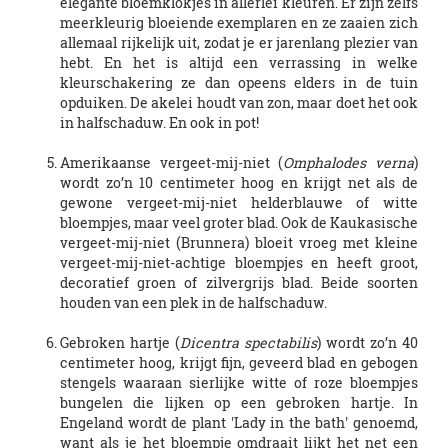
elegante bloemklokjes in allerlei kleuren. Er zijn zelfs
meerkleurig bloeiende exemplaren en ze zaaien zich
allemaal rijkelijk uit, zodat je er jarenlang plezier van
hebt. En het is altijd een verrassing in welke
kleurschakering ze dan opeens elders in de tuin
opduiken. De akelei houdt van zon, maar doet het ook
in halfschaduw. En ook in pot!
Amerikaanse vergeet-mij-niet (
Omphalodes verna
)
wordt zo’n 10 centimeter hoog en krijgt net als de
gewone vergeet-mij-niet helderblauwe of witte
bloempjes, maar veel groter blad. Ook de Kaukasische
vergeet-mij-niet (Brunnera) bloeit vroeg met kleine
vergeet-mij-niet-achtige bloempjes en heeft groot,
decoratief groen of zilvergrijs blad. Beide soorten
houden van een plek in de halfschaduw.
Gebroken hartje (
Dicentra spectabilis
) wordt zo’n 40
centimeter hoog, krijgt fijn, geveerd blad en gebogen
stengels waaraan sierlijke witte of roze bloempjes
bungelen die lijken op een gebroken hartje. In
Engeland wordt de plant 'Lady in the bath' genoemd,
want als je het bloempje omdraait lijkt het net een