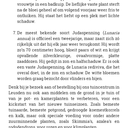
vrouwtje in een badkuip. De lieflijke vaste plant sterft
na de bloei geheel af om volgend voorjaar weer fris te
ontluiken. Hij staat het liefst op een plek met lichte
schaduw.
De meest bekende soort Judaspenning (
Lunaria
annua
) is officieel een tweejarige, maar zaait zich zó
rijkelijk uit dat hij elk jaar weer terugkomt. Hij wordt
zo’n 70 centimeter hoog, bloeit paars of wit en krijgt
opvallende zilverkleurige, ovaalvormige, platte
zaaddozen. Hij gedijt in zon en halfschaduw. Er is ook
een vaste Judaspenning, de Lunaria rediviva, die het
overal doet, in de zon en schaduw. De witte bloemen
worden graag bezocht door vlinders en bijen.
Denk bij je bezoek aan of bestelling bij ons tuincentrum in
Leusden nu ook aan middelen om de grond in je tuin of
van je pot- en kamerplanten te verbeteren, voor een
kickstart van het nieuwe tuinseizoen. Zoals bemeste
tuinaarde, bemeste potgrond, gedroogde koemestkorrels
en kalk, maar ook speciale voeding voor onder andere
zuurminnende planten, zoals Skimmia's, azalea's en
rododendrons, voor rozen en voor klimplanten.