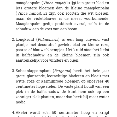
maagdenpalm (
Vinca major
) krijgt iets groter blad en
iets grotere bloemen dan de kleine maagdenpalm
(
Vinca minor
). Er zijn ook soorten die wit bloeien,
maar de violetblauwe is de meest voorkomende.
Maagdenpalm gedijt praktisch overal, zelfs in de
schaduw aan de voet van een boom.
Longkruid (
Pulmonaria
) is een laag blijvend vast
plantje met decoratief gevlekt blad en kleine roze,
paarse of blauwe bloempjes. Het kruid staat het liefst
in halfschaduw en de kleine bloemen zijn ook
aantrekkelijk voor vlinders en bijen.
Schoenlappersplant (
Bergenia
) heeft het hele jaar
grote, glanzende, leerachtige bladeren en bloeit met
witte, roze of karmijnrode bloemen op ongeveer 40
centimeter hoge stelen. De vaste plant houdt van een
plek in de halfschaduw. Je kunt hem ook op een
zonniger plek planten, maar dan heeft hij meer water
nodig.
Akelei wordt zo’n 50 centimeter hoog en krijgt