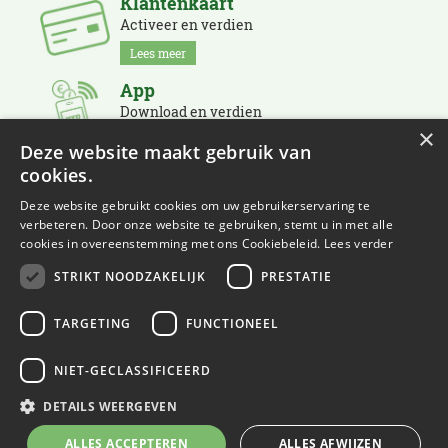
Klantenkaart
Activeer en verdien
Lees meer
App
Download en verdien
×
Lees meer
Deze website maakt gebruik van
cookies.
Nieuwsbrief
Schrijf je in en blijf op de hoogte
Deze website gebruikt cookies om uw gebruikerservaring te
verbeteren. Door onze website te gebruiken, stemt u in met alle
Lees meer
cookies in overeenstemming met ons Cookiebeleid.
Lees verder
STRIKT NOODZAKELIJK
PRESTATIE
TARGETING
FUNCTIONEEL
NIET-GECLASSIFICEERD
© Eurofleur
Green Solutions
DETAILS WEERGEVEN
Tuincentrum Overzicht
ALLES ACCEPTEREN
ALLES AFWIJZEN