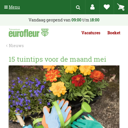
G
Menu
a
n
a
Vandaag geopend van
09:00
t/m
18:00
a
r
Vacatures
Boeket
c
o
Nieuws
n
t
15 tuintips voor de maand mei
e
n
t