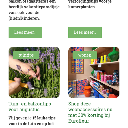
balkon of (dak)terras een
verzorgingstips voor je
heerlijk vakantieparadijsje
kamerplanten
.
van
, ook voor de
(klein)kinderen.
Lees meer...
Lees meer...
tuintips
wonen
Tuin- en balkontips
Shop deze
voor augustus
woonaccessoires nu
met 30% korting bij
Wij geven je
15 leuke tips
Eurofleur
voor in de tuin en op het