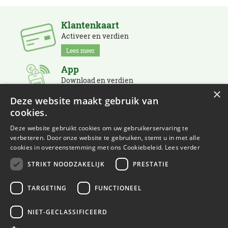
Klantenkaart
Activeer en verdien
Lees meer
App
Download en verdien
×
Lees meer
Deze website maakt gebruik van
cookies.
Nieuwsbrief
Schrijf je in en blijf op de hoogte
Deze website gebruikt cookies om uw gebruikerservaring te
verbeteren. Door onze website te gebruiken, stemt u in met alle
Lees meer
cookies in overeenstemming met ons Cookiebeleid.
Lees verder
STRIKT NOODZAKELIJK
PRESTATIE
TARGETING
FUNCTIONEEL
NIET-GECLASSIFICEERD
© Eurofleur