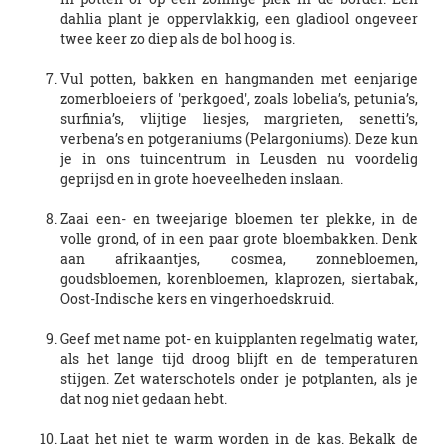
dahlia plant je oppervlakkig, een gladiool ongeveer
twee keer zo diep als de bol hoog is.
Vul potten, bakken en hangmanden met eenjarige
zomerbloeiers of 'perkgoed', zoals lobelia’s, petunia’s,
surfinia’s, vlijtige liesjes, margrieten, senetti’s,
verbena’s en potgeraniums (Pelargoniums). Deze kun
je in ons tuincentrum in Leusden nu voordelig
geprijsd en in grote hoeveelheden inslaan.
Zaai een- en tweejarige bloemen ter plekke, in de
volle grond, of in een paar grote bloembakken. Denk
aan afrikaantjes, cosmea, zonnebloemen,
goudsbloemen, korenbloemen, klaprozen, siertabak,
Oost-Indische kers en vingerhoedskruid.
Geef met name pot- en kuipplanten regelmatig water,
als het lange tijd droog blijft en de temperaturen
stijgen. Zet waterschotels onder je potplanten, als je
dat nog niet gedaan hebt.
Laat het niet te warm worden in de kas. Bekalk de