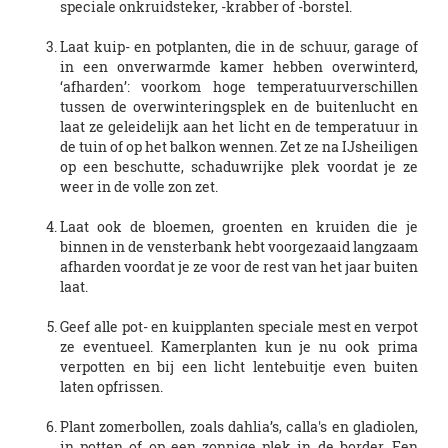
speciale onkruidsteker, -krabber of -borstel.
Laat kuip- en potplanten, die in de schuur, garage of
in een onverwarmde kamer hebben overwinterd,
‘afharden’: voorkom hoge temperatuurverschillen
tussen de overwinteringsplek en de buitenlucht en
laat ze geleidelijk aan het licht en de temperatuur in
de tuin of op het balkon wennen. Zet ze na IJsheiligen
op een beschutte, schaduwrijke plek voordat je ze
weer in de volle zon zet.
Laat ook de bloemen, groenten en kruiden die je
binnen in de vensterbank hebt voorgezaaid langzaam
afharden voordat je ze voor de rest van het jaar buiten
laat.
Geef alle pot- en kuipplanten speciale mest en verpot
ze eventueel. Kamerplanten kun je nu ook prima
verpotten en bij een licht lentebuitje even buiten
laten opfrissen.
Plant zomerbollen, zoals dahlia’s, calla's en gladiolen,
in potten of op een zonnige plek in de border. Een