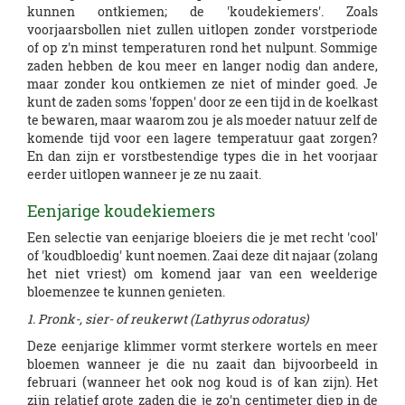
kunnen ontkiemen; de 'koudekiemers'. Zoals
voorjaarsbollen niet zullen uitlopen zonder vorstperiode
of op z'n minst temperaturen rond het nulpunt. Sommige
zaden hebben de kou meer en langer nodig dan andere,
maar zonder kou ontkiemen ze niet of minder goed. Je
kunt de zaden soms 'foppen' door ze een tijd in de koelkast
te bewaren, maar waarom zou je als moeder natuur zelf de
komende tijd voor een lagere temperatuur gaat zorgen?
En dan zijn er vorstbestendige types die in het voorjaar
eerder uitlopen wanneer je ze nu zaait.
Eenjarige koudekiemers
Een selectie van eenjarige bloeiers die je met recht 'cool'
of 'koudbloedig' kunt noemen. Zaai deze dit najaar (zolang
het niet vriest) om komend jaar van een weelderige
bloemenzee te kunnen genieten.
1. Pronk-, sier- of reukerwt (Lathyrus odoratus)
Deze eenjarige klimmer vormt sterkere wortels en meer
bloemen wanneer je die nu zaait dan bijvoorbeeld in
februari (wanneer het ook nog koud is of kan zijn). Het
zijn relatief grote zaden die je zo'n centimeter diep in de