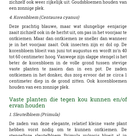
zichzelf ook weer rijkelijk uit. Goudsbloemen houden van
een zonnige plek.
4. Korenbloem (Centaurea cyanus)
Deze prachtig blauwe, maar wat slungelige eenjarige
zaait zichzelf ook in de herfst uit, om pas in het voorjaar te
ontkiemen. Maar dan ontkiemen ze sneller dan wanneer
je in het voorjaar zaait. Ook insecten zijn er dol op. De
korenbloem bloeit van juni tot augustus en wordt zo'n 40
tot 60 centimeter hoog. Vanwege zijn slappe stengel is het
beter de korenbloem in de volle grond tussen stevige
vaste planten te zaaien dan in een pot. De zaden
ontkiemen in het donker, dus zorg ervoor dat ze circa 1
centimeter diep in de grond zitten. Ook korenbloemen
houden van een zonnige plek.
Vaste planten die tegen kou kunnen en/of
ervan houden
1. Sleutelbloem (Primula)
De zaden van deze elegante, relatief kleine vaste plant
hebben vorst nodig om te kunnen ontkiemen. De
stengelloze sleutelbloem Primula vulgaris bloeit al in