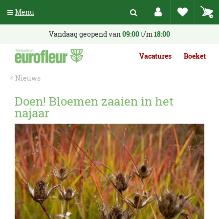
G
Menu
a
n
a
Vandaag geopend van
09:00
t/m
18:00
a
r
Vacatures
Boeket
c
o
Nieuws
n
t
Doen! Bloemen zaaien in het
e
najaar
n
t