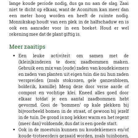
lange koude periode nodig, dus ga nu aan de slag. Zaai
niet te dicht op elkaar, want de Aconitum kan meer dan
een meter hoog worden en heeft de ruimte nodig.
Monnikskap houdt van een plek in de halfschaduw en is
ook een aanrader voor in een boeket. Houd er wel
rekening mee dat de plant giftig is.
Meer zaaitips
Een leuke activiteit om samen met de
(klein)kinderen te doen: zaadbommen maken.
Gebruik een mix van (oude) zaden van koudekiemers
en zaden van planten uit eigen tuin die nu hun zaden
verspreiden (zoals stokrozen, gele ganzenbloem,
bolderik, kamille). Meng deze door verse aarde of
compost en vochtige klei. Kneed alles goed door
elkaar totdat je een aantal zaadbommen hebt
gevormd. Gooi de 'bommen' op kale plekken bij
bijvoorbeeld bomen in de straat, of gewoon bij jezelf
in de tuin. De grond is nog lekker warm en het regent
(meer dan) voldoende, dus dat is een goede start.
Ook in de moestuin kunnen nu koudekiemers en/of
koude-trotseerders gezaaid worden, zoals tuinbonen,