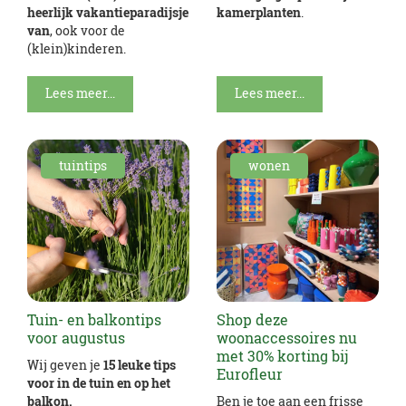
heerlijk vakantieparadijsje
kamerplanten
.
van
, ook voor de
(klein)kinderen.
Lees meer...
Lees meer...
tuintips
wonen
Tuin- en balkontips
Shop deze
voor augustus
woonaccessoires nu
met 30% korting bij
Wij geven je
15 leuke tips
Eurofleur
voor in de tuin en op het
balkon.
Ben je toe aan een frisse