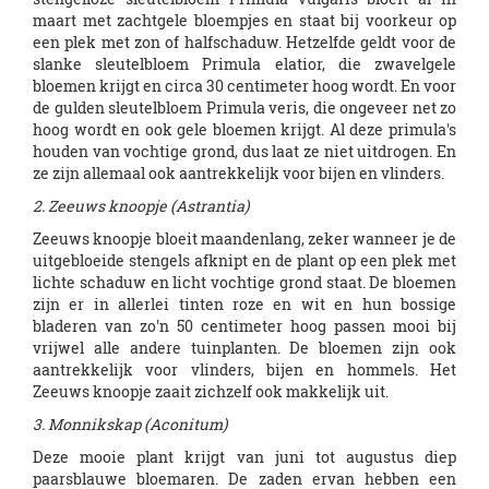
maart met zachtgele bloempjes en staat bij voorkeur op
een plek met zon of halfschaduw. Hetzelfde geldt voor de
slanke sleutelbloem Primula elatior, die zwavelgele
bloemen krijgt en circa 30 centimeter hoog wordt. En voor
de gulden sleutelbloem Primula veris, die ongeveer net zo
hoog wordt en ook gele bloemen krijgt. Al deze primula's
houden van vochtige grond, dus laat ze niet uitdrogen. En
ze zijn allemaal ook aantrekkelijk voor bijen en vlinders.
2. Zeeuws knoopje (Astrantia)
Zeeuws knoopje bloeit maandenlang, zeker wanneer je de
uitgebloeide stengels afknipt en de plant op een plek met
lichte schaduw en licht vochtige grond staat. De bloemen
zijn er in allerlei tinten roze en wit en hun bossige
bladeren van zo'n 50 centimeter hoog passen mooi bij
vrijwel alle andere tuinplanten. De bloemen zijn ook
aantrekkelijk voor vlinders, bijen en hommels. Het
Zeeuws knoopje zaait zichzelf ook makkelijk uit.
3. Monnikskap (Aconitum)
Deze mooie plant krijgt van juni tot augustus diep
paarsblauwe bloemaren. De zaden ervan hebben een