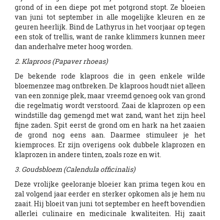
grond of in een diepe pot met potgrond stopt. Ze bloeien
van juni tot september in alle mogelijke kleuren en ze
geuren heerlijk. Bind de Lathyrus in het voorjaar op tegen
een stok of trellis, want de ranke klimmers kunnen meer
dan anderhalve meter hoog worden.
2. Klaproos (Papaver rhoeas)
De bekende rode klaproos die in geen enkele wilde
bloemenzee mag ontbreken. De klaproos houdt niet alleen
van een zonnige plek, maar vreemd genoeg ook van grond
die regelmatig wordt verstoord. Zaai de klaprozen op een
windstille dag gemengd met wat zand, want het zijn heel
fijne zaden. Spit eerst de grond om en hark na het zaaien
de grond nog eens aan. Daarmee stimuleer je het
kiemproces. Er zijn overigens ook dubbele klaprozen en
klaprozen in andere tinten, zoals roze en wit.
3. Goudsbloem (Calendula officinalis)
Deze vrolijke geeloranje bloeier kan prima tegen kou en
zal volgend jaar eerder en sterker opkomen als je hem nu
zaait. Hij bloeit van juni tot september en heeft bovendien
allerlei culinaire en medicinale kwaliteiten. Hij zaait