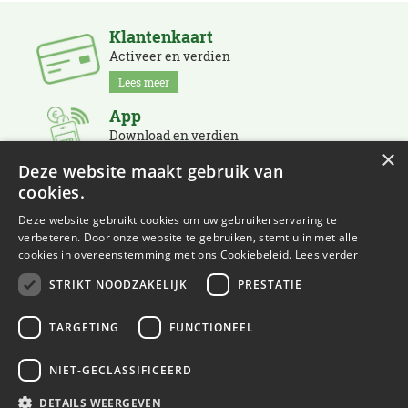
Klantenkaart
Activeer en verdien
Lees meer
App
Download en verdien
×
Lees meer
Deze website maakt gebruik van
cookies.
Nieuwsbrief
Schrijf je in en blijf op de hoogte
Deze website gebruikt cookies om uw gebruikerservaring te
verbeteren. Door onze website te gebruiken, stemt u in met alle
Lees meer
cookies in overeenstemming met ons Cookiebeleid.
Lees verder
STRIKT NOODZAKELIJK
PRESTATIE
TARGETING
FUNCTIONEEL
NIET-GECLASSIFICEERD
© Eurofleur
Green Solutions
DETAILS WEERGEVEN