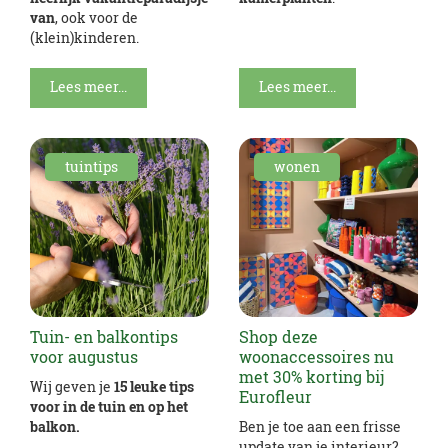
van
, ook voor de
(klein)kinderen.
Lees meer...
Lees meer...
tuintips
wonen
Tuin- en balkontips
Shop deze
voor augustus
woonaccessoires nu
met 30% korting bij
Wij geven je
15 leuke tips
Eurofleur
voor in de tuin en op het
balkon.
Ben je toe aan een frisse
update van je interieur?