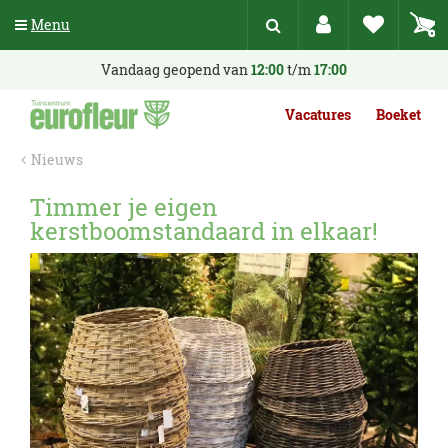
G
Menu
a
n
a
Vandaag geopend van
12:00
t/m
17:00
a
r
Vacatures
Boeket
c
o
Nieuws
n
t
Timmer je eigen
e
kerstboomstandaard in elkaar!
n
t