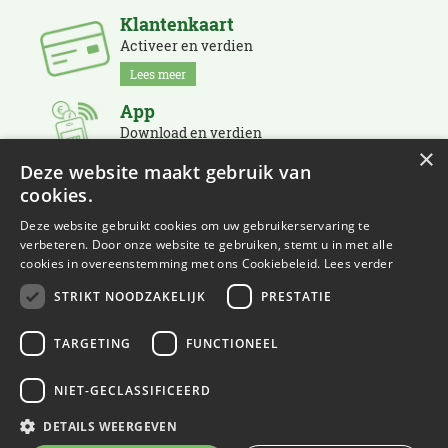
Klantenkaart
Activeer en verdien
Lees meer
App
Download en verdien
×
Lees meer
Deze website maakt gebruik van
cookies.
Nieuwsbrief
Schrijf je in en blijf op de hoogte
Deze website gebruikt cookies om uw gebruikerservaring te
verbeteren. Door onze website te gebruiken, stemt u in met alle
Lees meer
cookies in overeenstemming met ons Cookiebeleid.
Lees verder
STRIKT NOODZAKELIJK
PRESTATIE
TARGETING
FUNCTIONEEL
NIET-GECLASSIFICEERD
© Eurofleur
Green Solutions
DETAILS WEERGEVEN
Tuincentrum Overzicht