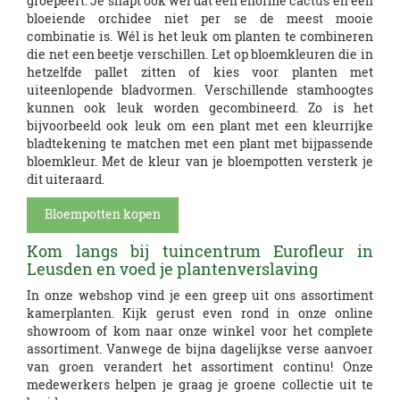
groepeert. Je snapt ook wel dat een enorme cactus en een
bloeiende orchidee niet per se de meest mooie
combinatie is. Wél is het leuk om planten te combineren
die net een beetje verschillen. Let op bloemkleuren die in
hetzelfde pallet zitten of kies voor planten met
uiteenlopende bladvormen. Verschillende stamhoogtes
kunnen ook leuk worden gecombineerd. Zo is het
L
bijvoorbeeld ook leuk om een plant met een kleurrijke
u
bladtekening te matchen met een plant met bijpassende
c
bloemkleur. Met de kleur van je bloempotten versterk je
h
dit uiteraard.
t
z
Bloempotten kopen
B
u
l
i
Kom langs bij tuincentrum Eurofleur in
o
v
Leusden en voed je plantenverslaving
e
G
e
In onze webshop vind je een greep uit ons assortiment
i
r
r
kamerplanten. Kijk gerust even rond in onze online
e
o
e
showroom of kom naar onze winkel voor het complete
n
e
n
assortiment. Vanwege de bijna dagelijkse verse aanvoer
d
n
d
van groen verandert het assortiment continu! Onze
e
e
e
medewerkers helpen je graag je groene collectie uit te
k
k
k