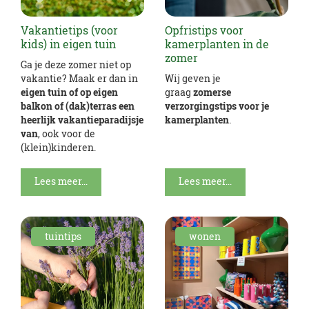
Vakantietips (voor
Opfristips voor
kids) in eigen tuin
kamerplanten in de
zomer
Ga je deze zomer niet op
vakantie? Maak er dan in
Wij geven je
eigen tuin of op eigen
graag
zomerse
balkon of (dak)terras een
verzorgingstips voor je
heerlijk vakantieparadijsje
kamerplanten
.
van
, ook voor de
(klein)kinderen.
Lees meer...
Lees meer...
tuintips
wonen