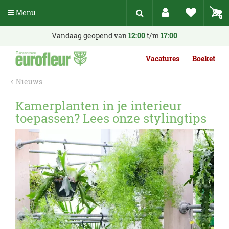
G
Menu
a
n
a
Vandaag geopend van
12:00
t/m
17:00
a
r
Vacatures
Boeket
c
o
Nieuws
n
t
Kamerplanten in je interieur
e
toepassen? Lees onze stylingtips
n
t