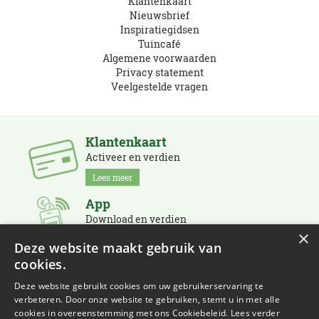
Klantenkaart
Nieuwsbrief
Inspiratiegidsen
Tuincafé
Algemene voorwaarden
Privacy statement
Veelgestelde vragen
Klantenkaart
Activeer en verdien
Lees meer
App
Download en verdien
×
Lees meer
Deze website maakt gebruik van
cookies.
Nieuwsbrief
Schrijf je in en blijf op de hoogte
Deze website gebruikt cookies om uw gebruikerservaring te
verbeteren. Door onze website te gebruiken, stemt u in met alle
Lees meer
cookies in overeenstemming met ons Cookiebeleid.
Lees verder