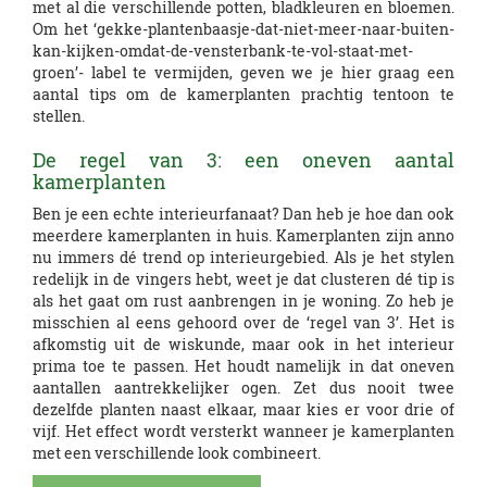
met al die verschillende potten, bladkleuren en bloemen.
Om het ‘gekke-plantenbaasje-dat-niet-meer-naar-buiten-
kan-kijken-omdat-de-vensterbank-te-vol-staat-met-
groen’- label te vermijden, geven we je hier graag een
aantal tips om de kamerplanten prachtig tentoon te
stellen.
De regel van 3: een oneven aantal
kamerplanten
Ben je een echte interieurfanaat? Dan heb je hoe dan ook
meerdere kamerplanten in huis. Kamerplanten zijn anno
nu immers dé trend op interieurgebied. Als je het stylen
redelijk in de vingers hebt, weet je dat clusteren dé tip is
als het gaat om rust aanbrengen in je woning. Zo heb je
misschien al eens gehoord over de ‘regel van 3’. Het is
afkomstig uit de wiskunde, maar ook in het interieur
prima toe te passen. Het houdt namelijk in dat oneven
aantallen aantrekkelijker ogen. Zet dus nooit twee
dezelfde planten naast elkaar, maar kies er voor drie of
vijf. Het effect wordt versterkt wanneer je kamerplanten
met een verschillende look combineert.