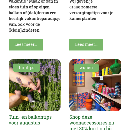
vakantie? Maak er dan in
Wij geven je
eigen tuin of op eigen
graag
zomerse
balkon of (dak)terras een
verzorgingstips voor je
heerlijk vakantieparadijsje
kamerplanten
.
van
, ook voor de
(klein)kinderen.
Lees meer...
Lees meer...
tuintips
wonen
Tuin- en balkontips
Shop deze
voor augustus
woonaccessoires nu
met 30% korting bij