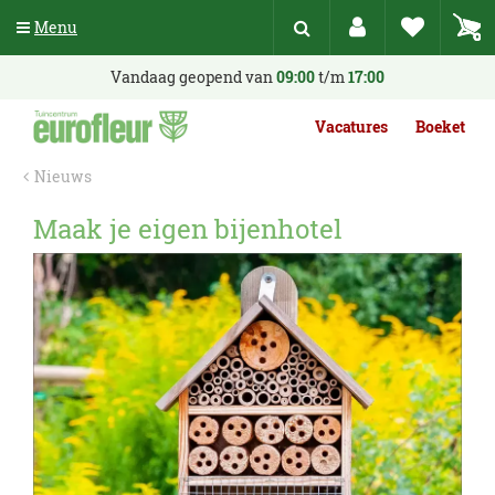
G
Menu
a
n
a
Vandaag geopend van
09:00
t/m
17:00
a
r
Vacatures
Boeket
c
o
Nieuws
n
t
Maak je eigen bijenhotel
e
n
t