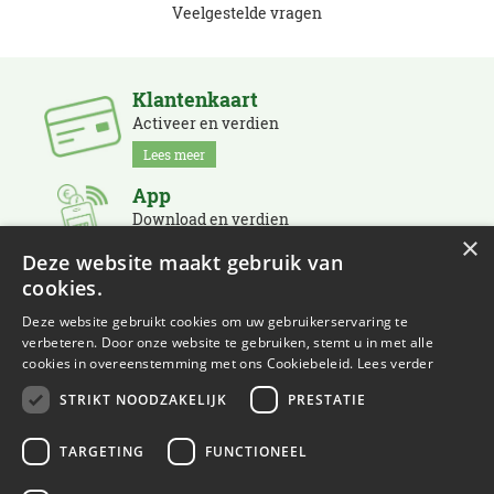
Veelgestelde vragen
Klantenkaart
Activeer en verdien
Lees meer
App
Download en verdien
×
Lees meer
Deze website maakt gebruik van
cookies.
Nieuwsbrief
Schrijf je in en blijf op de hoogte
Deze website gebruikt cookies om uw gebruikerservaring te
verbeteren. Door onze website te gebruiken, stemt u in met alle
Lees meer
cookies in overeenstemming met ons Cookiebeleid.
Lees verder
STRIKT NOODZAKELIJK
PRESTATIE
TARGETING
FUNCTIONEEL