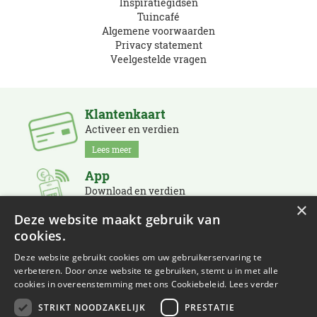
Inspiratiegidsen
Tuincafé
Algemene voorwaarden
Privacy statement
Veelgestelde vragen
Klantenkaart
Activeer en verdien
Lees meer
App
Download en verdien
×
Lees meer
Deze website maakt gebruik van
cookies.
Nieuwsbrief
Schrijf je in en blijf op de hoogte
Deze website gebruikt cookies om uw gebruikerservaring te
verbeteren. Door onze website te gebruiken, stemt u in met alle
Lees meer
cookies in overeenstemming met ons Cookiebeleid.
Lees verder
STRIKT NOODZAKELIJK
PRESTATIE