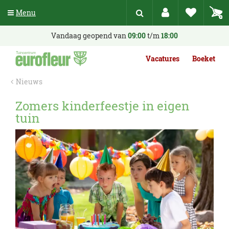
G
Menu
a
n
a
Vandaag geopend van
09:00
t/m
18:00
a
r
Vacatures
Boeket
c
o
Nieuws
n
t
Zomers kinderfeestje in eigen
e
tuin
n
t