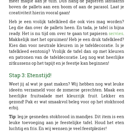
meer magie aan je tuin. Dus hang de papieren lantaarns
boven de pallets aan een boom of aan de parasol. Laat je
creativiteit hierin vooral gaan!
Heb je een vrolijk tafelkleed die ook vies mag worden?
Leg die dan over de pallets heen. En tada, je tafel is bijna
ready. Het is nu tijd om over te gaan tot papieren
servies
.
Makkelijk met het opruimen! Heb je een druk tafelkleed?
Kies dan voor neutrale kleuren in je tafeldecoratie. Is je
tafelkleed eentonig? Vrolijk de tafel dan op met kleuren
en patronen van de tafeldecoratie. Leg nog wat heerlijke
zitkussens op het tapijt en je feestje kan beginnen!
Stap 3: Etenstijd!
Weet jij al wat je gaat maken? Wij hebben nog wat leuke
ideeën verzameld voor de zomerse gerechten. Maak een
heerlijke fruitsalade met kleurrijk fruit. Lekker en
gezond! Pak er wat smaakvol beleg voor op het stokbrood
erbij.
Tip
: leg je gesneden stokbrood in mandjes. Dit item is een
leuke toevoeging aan je feestelijke tafel. Houd het eten
luchtig en fris. En wij wensen je veel feestplezier!