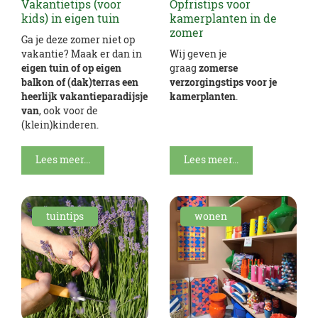
Vakantietips (voor
Opfristips voor
kids) in eigen tuin
kamerplanten in de
zomer
Ga je deze zomer niet op
vakantie? Maak er dan in
Wij geven je
eigen tuin of op eigen
graag
zomerse
balkon of (dak)terras een
verzorgingstips voor je
heerlijk vakantieparadijsje
kamerplanten
.
van
, ook voor de
(klein)kinderen.
Lees meer...
Lees meer...
tuintips
wonen