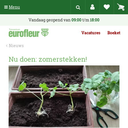
G
Menu
a
n
a
Vandaag geopend van
09:00
t/m
18:00
a
r
Vacatures
Boeket
c
o
Nieuws
n
t
Nu doen: zomerstekken!
e
n
t