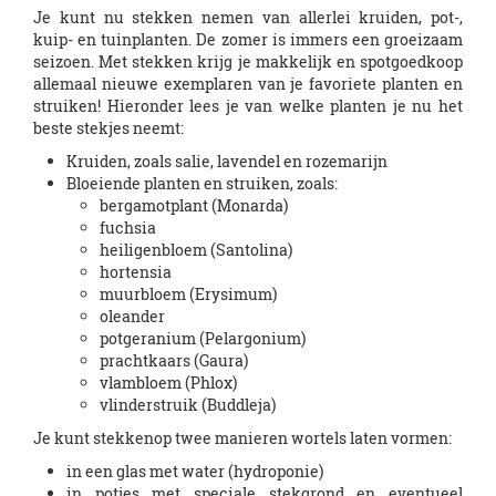
Je kunt nu stekken nemen van allerlei kruiden, pot-,
kuip- en tuinplanten. De zomer is immers een groeizaam
seizoen. Met stekken krijg je makkelijk en spotgoedkoop
allemaal nieuwe exemplaren van je favoriete planten en
struiken! Hieronder lees je van welke planten je nu het
beste stekjes neemt:
Kruiden, zoals salie, lavendel en rozemarijn
Bloeiende planten en struiken, zoals:
bergamotplant (Monarda)
fuchsia
heiligenbloem (Santolina)
hortensia
muurbloem (Erysimum)
oleander
potgeranium (Pelargonium)
prachtkaars (Gaura)
vlambloem (Phlox)
vlinderstruik (Buddleja)
Je kunt stekkenop twee manieren wortels laten vormen:
in een glas met water (hydroponie)
in potjes met speciale stekgrond en eventueel