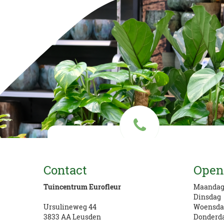
Vragen? Bel ons
Contact
Open
033 434 78 78
Tuincentrum Eurofleur
Maanda
Dinsdag
Ursulineweg 44
Woensda
3833 AA Leusden
Donderd