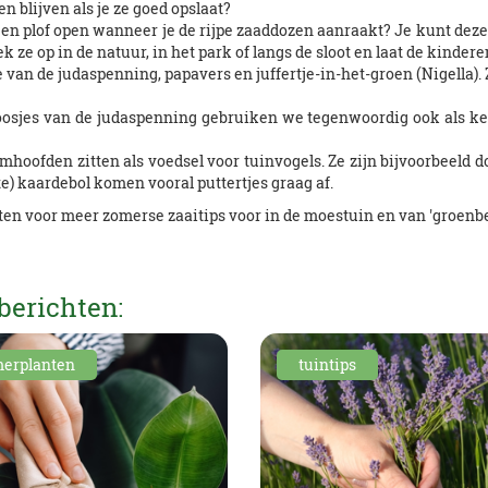
n blijven als je ze goed opslaat?
n plof open wanneer je de rijpe zaaddozen aanraakt? Je kunt deze '
ek ze op in de natuur, in het park of langs de sloot en laat de kind
 van de judaspenning, papavers en juffertje-in-het-groen (Nigella).
addoosjes van de judaspenning gebruiken we tegenwoordig ook als k
emhoofden zitten als voedsel voor tuinvogels. Ze zijn bijvoorbeeld
e) kaardebol komen vooral puttertjes graag af.
ten voor meer zomerse zaaitips voor in de moestuin en van 'groenb
berichten:
erplanten
tuintips