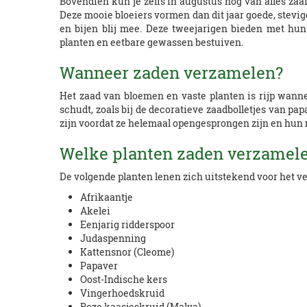
Bovendien kun je zelfs in augustus nog van alles zaa
Deze mooie bloeiers vormen dan dit jaar goede, stevi
en bijen blij mee. Deze tweejarigen bieden met hu
planten en eetbare gewassen bestuiven.
Wanneer zaden verzamelen?
Het zaad van bloemen en vaste planten is rijp wann
schudt, zoals bij de decoratieve zaadbolletjes van pa
zijn voordat ze helemaal opengesprongen zijn en hun m
Welke planten zaden verzamel
De volgende planten lenen zich uitstekend voor het 
Afrikaantje
Akelei
Eenjarig ridderspoor
Judaspenning
Kattensnor (Cleome)
Papaver
Oost-Indische kers
Vingerhoedskruid
Roze kaasjeskruid (Malva)