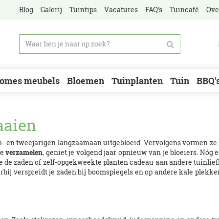
Blog
Galerij
Tuintips
Vacatures
FAQ's
Tuincafé
Ove
omes meubels
Bloemen
Tuinplanten
Tuin
BBQ'
aaien
n- en tweejarigen langzaamaan uitgebloeid. Vervolgens vormen ze 
te
verzamelen
, geniet je volgend jaar opnieuw van je bloeiers. Nóg
oe de zaden of zelf-opgekweekte planten cadeau aan andere tuinlief
rbij verspreidt je zaden bij boomspiegels en op andere kale plekken