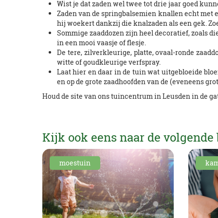
Wist je dat zaden wel twee tot drie jaar goed kunne
Zaden van de springbalsemien knallen echt met ee
hij woekert dankzij die knalzaden als een gek. Zo
Sommige zaaddozen zijn heel decoratief, zoals die
in een mooi vaasje of flesje.
De tere, zilverkleurige, platte, ovaal-ronde za
witte of goudkleurige verfspray.
Laat hier en daar in de tuin wat uitgebloeide blo
en op de grote zaadhoofden van de (eveneens grot
Houd de site van ons tuincentrum in Leusden in de ga
Kijk ook eens naar de volgende 
moestuin
kam