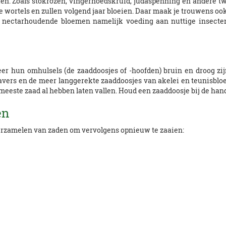
ien. Zoals stokrozen, vingerhoedskruid, judaspenning en andere tw
ge wortels en zullen volgend jaar bloeien. Daar maak je trouwens o
n nectarhoudende bloemen namelijk voeding aan nuttige insecte
eer hun omhulsels (de zaaddoosjes of -hoofden) bruin en droog z
pavers en de meer langgerekte zaaddoosjes van akelei en teunisbloem
eeste zaad al hebben laten vallen. Houd een zaaddoosje bij de hand
en
verzamelen van zaden om vervolgens opnieuw te zaaien: