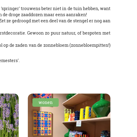
springer' trouwens beter niet in de tuin hebben, want
eren de droge zaaddozen maar eens aanraken!
 Zet ze gedroogd met een deel van de stengel er nog aan
erstdecoratie. Gewoon zo puur natuur, of bespoten met
 dol op de zaden van de zonnebloem (zonnebloempitten!)
emesters'.
wonen