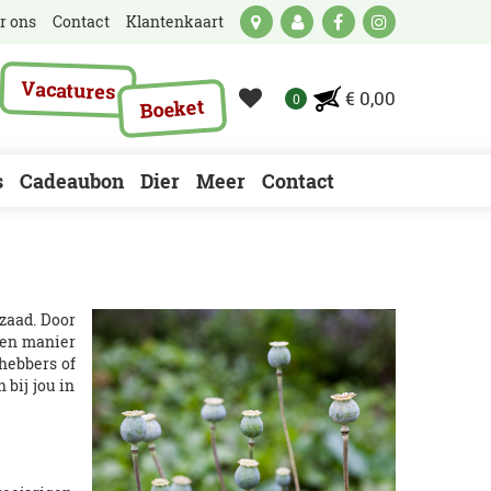
r ons
Contact
Klantenkaart
Vacatures
€ 0,00
Boeket
s
Cadeaubon
Dier
Meer
Contact
zaad. Door
 een manier
hebbers of
 bij jou in