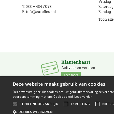
Vrijdag
T.
033 – 434 78 78
Zaterdag
E.
info@eurofleur.nl
Zondag
Toon all
Klantenkaart
Activeer en verdien
Lees meer
Deze website maakt gebruik van cookies.
Deze website gebruikt cookies om uw gebruikerservaring te verbeter
overeenstemming met ons Cookiebeleid.
Lees verder
STRIKT NOODZAKELIJK
TARGETING
NIET-
© Eurofleur
Green Solutions
Tuincentrum Overzicht
Privacy
DETAILS WEERGEVEN