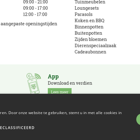
09:00 - 21:00
Tuinmeubelen
09:00 - 17:00
Loungesets
12:00 - 17:00
Parasols
Koken en BBQ
e aangepaste openingstijden
Binnenpotten
Buitenpotten
Zijden bloemen
Dierenspeciaalzaak
Cadeaubonnen
App
Download en verdien
Lees meer
en. Door onze website te gebruiken, stemt u in met alle cookies in
GECLASSIFICEERD
 Policy