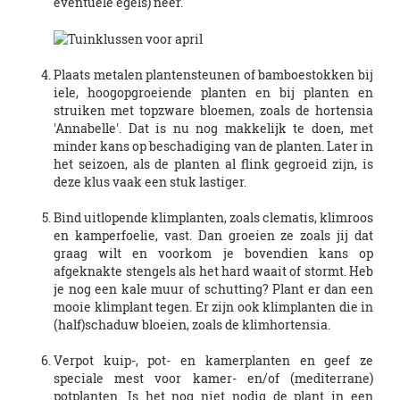
eventuele egels) neer.
Plaats metalen plantensteunen of bamboestokken bij
iele, hoogopgroeiende planten en bij planten en
struiken met topzware bloemen, zoals de hortensia
'Annabelle'. Dat is nu nog makkelijk te doen, met
minder kans op beschadiging van de planten. Later in
het seizoen, als de planten al flink gegroeid zijn, is
deze klus vaak een stuk lastiger.
Bind uitlopende klimplanten, zoals clematis, klimroos
en kamperfoelie, vast. Dan groeien ze zoals jij dat
graag wilt en voorkom je bovendien kans op
afgeknakte stengels als het hard waait of stormt. Heb
je nog een kale muur of schutting? Plant er dan een
mooie klimplant tegen. Er zijn ook klimplanten die in
(half)schaduw bloeien, zoals de klimhortensia.
Verpot kuip-, pot- en kamerplanten en geef ze
speciale mest voor kamer- en/of (mediterrane)
potplanten. Is het nog niet nodig de plant in een