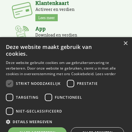
Klantenkaart
Activeer en verdien
Lees meer
App
Download en verdien
×
Lees meer
Deze website maakt gebruik van
cookies.
Nieuwsbrief
Schrijf je in en blijf op de hoogte
Deze website gebruikt cookies om uw gebruikerservaring te
verbeteren. Door onze website te gebruiken, stemt u in met alle
Lees meer
cookies in overeenstemming met ons Cookiebeleid.
Lees verder
STRIKT NOODZAKELIJK
PRESTATIE
TARGETING
FUNCTIONEEL
NIET-GECLASSIFICEERD
© Eurofleur
Green Solutions
DETAILS WEERGEVEN
Tuincentrum Overzicht