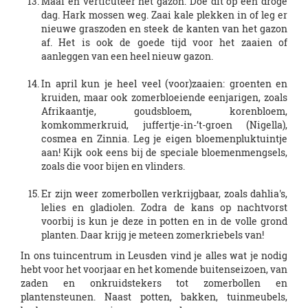
Maai en verticuteer het gazon. Doe dit op een droge
dag. Hark mossen weg. Zaai kale plekken in of leg er
nieuwe graszoden en steek de kanten van het gazon
af. Het is ook de goede tijd voor het zaaien of
aanleggen van een heel nieuw gazon.
In april kun je heel veel (voor)zaaien: groenten en
kruiden, maar ook zomerbloeiende eenjarigen, zoals
Afrikaantje, goudsbloem, korenbloem,
komkommerkruid, juffertje-in-’t-groen (Nigella),
cosmea en Zinnia. Leg je eigen bloemenpluktuintje
aan! Kijk ook eens bij de speciale bloemenmengsels,
zoals die voor bijen en vlinders.
Er zijn weer zomerbollen verkrijgbaar, zoals dahlia's,
lelies en gladiolen. Zodra de kans op nachtvorst
voorbij is kun je deze in potten en in de volle grond
planten. Daar krijg je meteen zomerkriebels van!
In ons tuincentrum in Leusden vind je alles wat je nodig
hebt voor het voorjaar en het komende buitenseizoen, van
zaden en onkruidstekers tot zomerbollen en
plantensteunen. Naast potten, bakken, tuinmeubels,