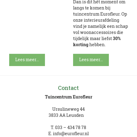
Dan is dit hét moment om
langs te komen bij
tuincentrum Eurofleur. Op
onze interieurafdeling
vind je namelijk een schap
vol woonaccessoires die
tijdelijk maar liefst
30%
korting
hebben.
Lees meer...
Lees meer...
Contact
Tuincentrum Eurofleur
Ursulineweg 44
3833 AA Leusden
T.
033 – 434 78 78
E.
info@eurofleur.nl