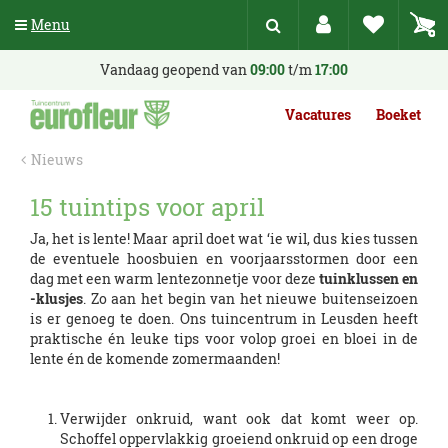
G
Menu
a
n
a
Vandaag geopend van
09:00
t/m
17:00
a
r
Vacatures
Boeket
c
o
Nieuws
n
t
15 tuintips voor april
e
n
Ja, het is lente! Maar april doet wat ‘ie wil, dus kies tussen
t
de eventuele hoosbuien en voorjaarsstormen door een
dag met een warm lentezonnetje voor deze
tuinklussen en
-klusjes
. Zo aan het begin van het nieuwe buitenseizoen
is er genoeg te doen. Ons tuincentrum in Leusden heeft
praktische én leuke tips voor volop groei en bloei in de
lente én de komende zomermaanden!
Verwijder onkruid, want ook dat komt weer op.
Schoffel oppervlakkig groeiend onkruid op een droge