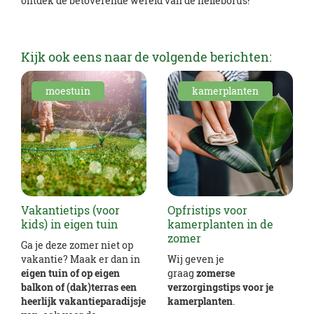
ontdek de betoverende wereld van de helleborus!
Kijk ook eens naar de volgende berichten:
moestuin
kamerplanten
Vakantietips (voor
Opfristips voor
kids) in eigen tuin
kamerplanten in de
zomer
Ga je deze zomer niet op
vakantie? Maak er dan in
Wij geven je
eigen tuin of op eigen
graag
zomerse
balkon of (dak)terras een
verzorgingstips voor je
heerlijk vakantieparadijsje
kamerplanten
.