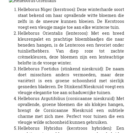
Helleborus Niger (kerstroos): Deze winterharde soort
staat bekend om haar opvallende witte bloemen die
zelfs in de sneeuw kunnen bloeien. De Kerstroos
voegt een vleugje magie toe aan elke winterse tuin.
Helleborus Orientalis (lenteroos): Met een breed
kleurenpalet en prachtige bloemblaadjes die naar
beneden hangen, is de Lenteroos een favoriet onder
tuinliefhebbers. Van diep roze tot zachte
crèmekleuren, deze bloemen zijn een lenteachtige
belofte in de vroege winter.
Helleborus Foetidus (stinkend nieskruid): De naam
doet misschien anders vermoeden, maar deze
variëteit is een groene schoonheid met sierlijk
gesneden bladeren. De Stinkend Nieskruid voegt een
vleugje elegantie toe aan schaduwrijke tuinen.
Helleborus Argutifolius (corsicaanse nieskruid): Met
opvallende, groene bloemen die als klokjes hangen,
brengt de Corsicaanse Nieskruid een subtiele
charme met zich mee. Perfect voor tuinen die een
vleugje wilde schoonheid kunnen gebruiken.
Helleborus Hybridus (kerstroos hybriden): Een