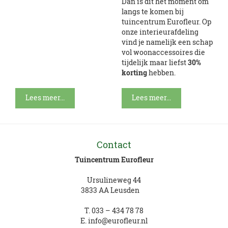
Dan is dit hét moment om
langs te komen bij
tuincentrum Eurofleur. Op
onze interieurafdeling
vind je namelijk een schap
vol woonaccessoires die
tijdelijk maar liefst
30%
korting
hebben.
Lees meer...
Lees meer...
Contact
Tuincentrum Eurofleur
Ursulineweg 44
3833 AA Leusden
T.
033 – 434 78 78
E.
info@eurofleur.nl