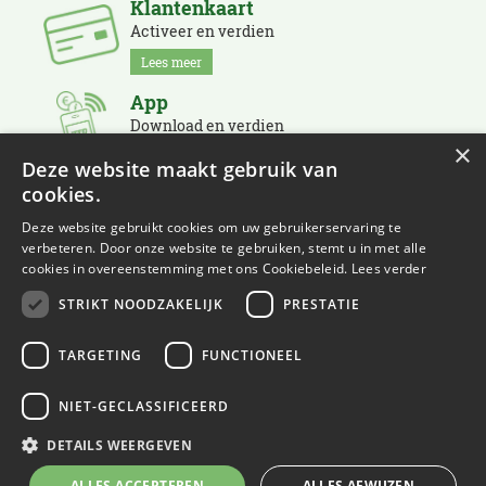
Klantenkaart
Activeer en verdien
Lees meer
App
Download en verdien
×
Lees meer
Deze website maakt gebruik van
cookies.
Nieuwsbrief
Schrijf je in en blijf op de hoogte
Deze website gebruikt cookies om uw gebruikerservaring te
verbeteren. Door onze website te gebruiken, stemt u in met alle
Lees meer
cookies in overeenstemming met ons Cookiebeleid.
Lees verder
STRIKT NOODZAKELIJK
PRESTATIE
TARGETING
FUNCTIONEEL
NIET-GECLASSIFICEERD
© Eurofleur
Green Solutions
DETAILS WEERGEVEN
Tuincentrum Overzicht
ALLES ACCEPTEREN
ALLES AFWIJZEN