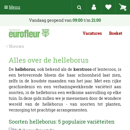
G
Menu
a
n
a
Vandaag geopend van
09:00
t/m
21:00
a
r
Vacatures
Boeket
c
o
Nieuws
n
t
Alles over de helleborus
e
n
De
helleborus
, ook bekend als de
kerstroos
of lenteroos, is
t
een betoverende bloem die haar schoonheid laat zien,
zelfs in de koudste maanden van het jaar. Met een rijke
geschiedenis en een verbazingwekkende variëteit aan
soorten, is de helleborus een welkome aanvulling op elke
tuin. In deze gids zullen we je meenemen door de wondere
wereld van de helleborus - van soorten tot planten,
verzorging tot prachtige arrangementen.
Soorten helleborus: 5 populaire variëteiten