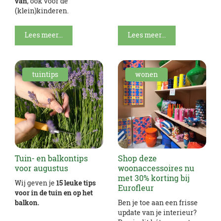
van
, ook voor de
(klein)kinderen.
Lees meer...
Lees meer...
tuintips
wonen
Tuin- en balkontips
Shop deze
voor augustus
woonaccessoires nu
met 30% korting bij
Wij geven je
15 leuke tips
Eurofleur
voor in de tuin en op het
balkon.
Ben je toe aan een frisse
update van je interieur?