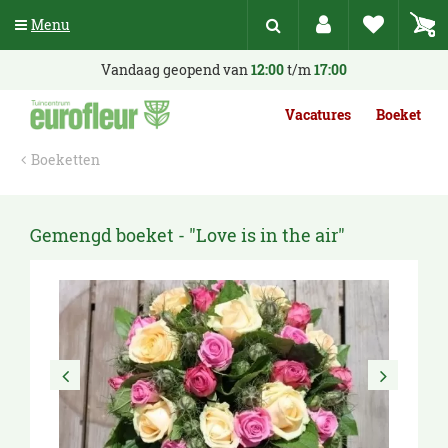
G
Menu
a
n
a
Vandaag geopend van
12:00
t/m
17:00
a
r
Vacatures
Boeket
c
o
Boeketten
n
t
e
n
Gemengd boeket - "Love is in the air"
t