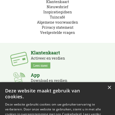
Klantenkaart
Nieuwsbrief
Inspiratiegidsen
Tuincafé
Algemene voorwaarden
Privacy statement
Veelgestelde vragen
Klantenkaart
Activeer en verdien
Lees meer
App
Download en verdien
×
Lees meer
Deze website maakt gebruik van
cookies.
Nieuwsbrief
Schrijf je in en blijf op de hoogte
Deze website gebruikt cookies om uw gebruikerservaring te
verbeteren. Door onze website te gebruiken, stemt u in met alle
Lees meer
cookies in overeenstemming met ons Cookiebeleid.
Lees verder