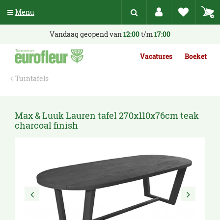
G
Menu
a
n
a
Vandaag geopend van
12:00
t/m
17:00
a
r
Vacatures
Boeket
c
o
Tuintafels
n
t
e
n
Max & Luuk Lauren tafel 270x110x76cm teak
t
charcoal finish