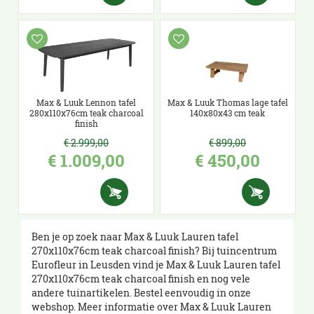
Max & Luuk Lennon tafel
Max & Luuk Thomas lage tafel
280x110x76cm teak charcoal
140x80x43 cm teak
finish
€
2.999
,
00
€
899
,
00
€
1.009
,
00
€
450
,
00
Ben je op zoek naar Max & Luuk Lauren tafel
270x110x76cm teak charcoal finish? Bij tuincentrum
Eurofleur in Leusden vind je Max & Luuk Lauren tafel
270x110x76cm teak charcoal finish en nog vele
andere tuinartikelen. Bestel eenvoudig in onze
webshop. Meer informatie over Max & Luuk Lauren