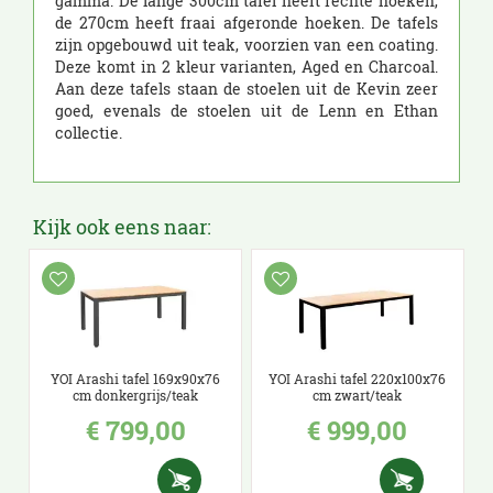
gamma. De lange 300cm tafel heeft rechte hoeken,
de 270cm heeft fraai afgeronde hoeken. De tafels
zijn opgebouwd uit teak, voorzien van een coating.
Deze komt in 2 kleur varianten, Aged en Charcoal.
Aan deze tafels staan de stoelen uit de Kevin zeer
goed, evenals de stoelen uit de Lenn en Ethan
collectie.
Kijk ook eens naar:
YOI Arashi tafel 169x90x76
YOI Arashi tafel 220x100x76
cm donkergrijs/teak
cm zwart/teak
€
799
,
00
€
999
,
00