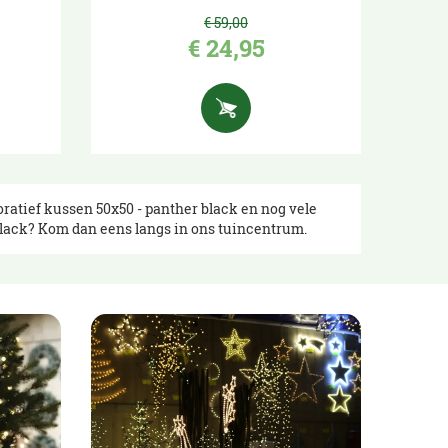
€
59
,
00
€
24
,
95
oratief kussen 50x50 - panther black en nog vele
black? Kom dan eens langs in ons tuincentrum.