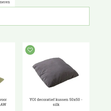
rneren
voor
YOI decoratief kussen 50x50 -
n AW
silk