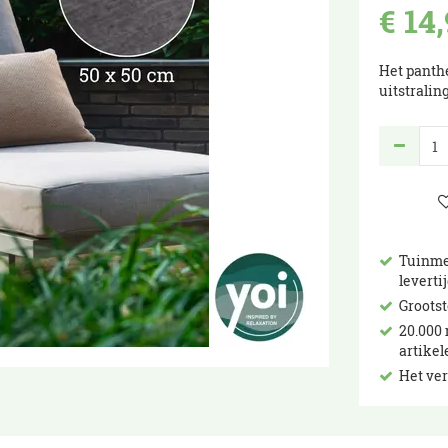
€
14
,
Het panth
uitstraling
Tuinme
leverti
Groots
20.000 
artikel
Het ve