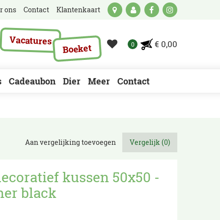
r ons
Contact
Klantenkaart
Vacatures
€ 0,00
Boeket
s
Cadeaubon
Dier
Meer
Contact
Aan vergelijking toevoegen
Vergelijk (0)
ecoratief kussen 50x50 -
her black