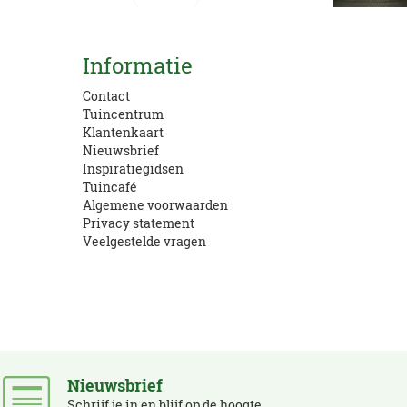
Kom langs!
Informatie
Openingstijden en route
Contact
Tuincentrum
Klantenkaart
Nieuwsbrief
Inspiratiegidsen
Tuincafé
Algemene voorwaarden
Privacy statement
Veelgestelde vragen
Nieuwsbrief
Schrijf je in en blijf op de hoogte