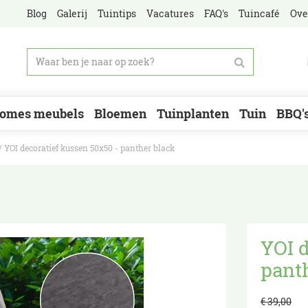
Blog
Galerij
Tuintips
Vacatures
FAQ's
Tuincafé
Ove
omes meubels
Bloemen
Tuinplanten
Tuin
BBQ'
YOI decoratief kussen 50x50 - panther black
YOI d
pant
€
39
,
00