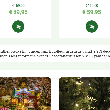
€
169
,
00
€
169
,
00
€
59
,
95
€
59
,
95
anther black? Bij tuincentrum Eurofleur in Leusden vind je YOI dec
shop. Meer informatie over YOI decoratief kussen 50x50 - panther 