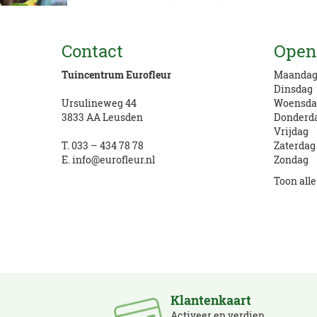
Vragen? Bel ons
Contact
Open
033 434 78 78
Tuincentrum Eurofleur
Maanda
Dinsdag
Ursulineweg 44
Woensda
3833 AA Leusden
Donderd
Vrijdag
T.
033 – 434 78 78
Zaterdag
E.
info@eurofleur.nl
Zondag
Toon all
Klantenkaart
Activeer en verdien